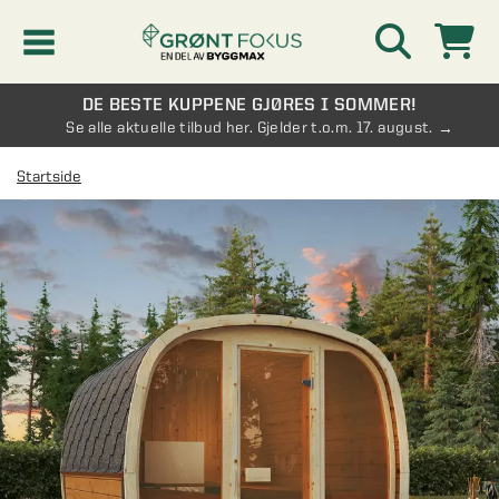
DE BESTE KUPPENE GJØRES I SOMMER!
Kampanjer
Se alle aktuelle tilbud her. Gjelder t.o.m. 17. august.
Startside
Nyheter
Kontakt oss
Vinterhage og hagestue
AVDELINGER
Oversikt - Kontakt oss
Drivhus
AVDELINGER
Vanlige spørsmål og svar
Oversikt - Vinterhage og hagestue
Vinduer
AVDELINGER
SE OGSÅ
Pakkeløsninger hagestue