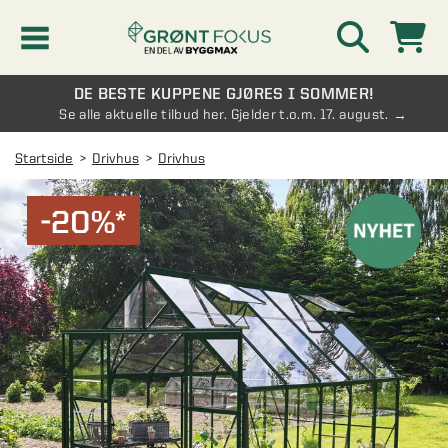
DE BESTE KUPPENE GJØRES I SOMMER!
Kampanjer
Se alle aktuelle tilbud her. Gjelder t.o.m. 17. august.
Startside
Drivhus
Drivhus
Nyheter
-20%*
Kontakt oss
Vinterhage og hagestue
AVDELINGER
Oversikt - Kontakt oss
Drivhus
AVDELINGER
Vanlige spørsmål og svar
Oversikt - Vinterhage og hagestue
Vinduer
AVDELINGER
SE OGSÅ
Pakkeløsninger hagestue