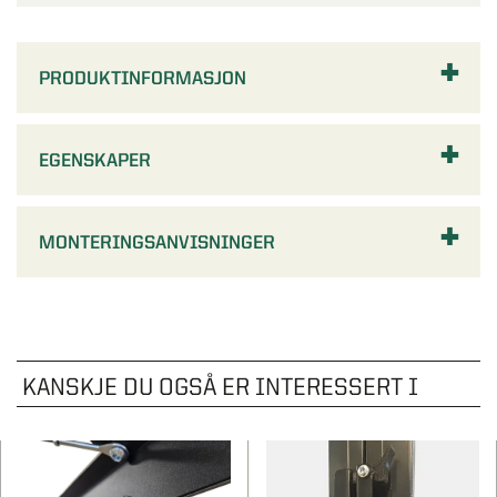
Hagebod
Tilbehør ytterdører
Vedfyrt badestamp
Levegg og pergola
Lamellgardiner
Tilbehør til garderober
Pergola
Carporter
Husnummer
Kaldtvannsstamp
Oversikt - Pergola
Inspirasjon og tips
Drivhus
AVDELINGER
Plisségardiner
PRODUKTINFORMASJON
Hage og utemiljø
SE OGSÅ
Tilbehør garasje
Fargeprove Entrétak
Badstue
Pergola aluminium
Fasadepartier
Tilbehør solskjerming
Oversikt - Hage og utemiljø
Pergola tre
STØTTE & INSPIRASJON
Pelly Solo - skyvedørsguide
SE OGSÅ
SE OGSÅ
EGENSKAPER
Markisestoff
Dyrking og hagearbeid
STØTTE & INSPIRASJON
Pergola med tak
Om våre drivhus
Levegg
Pergola
Yale
STØTTE & INSPIRASJON
Om våre hagestuer
SE OGSÅ
Pergola tilbehør
Inspirasjon og tips til drivhusprosjektet ditt
MONTERINGSANVISNINGER
Rekkverk
Drivhus
Få hjelp av en håndverker
Om våre garderober
Alle pergolaer
STØTTE & INSPIRASJON
Skyggetaksrullegardin
Få hjelp av en håndverker
Hageprodukter
Komplett hagestuer
Programserien Drømmen om en hagestue
Pergola
Stormgaranti drivhus
Montere ytterdør trinn-for-trinn
Hønsehus
SE OGSÅ
Vinterklargjør drivhuset
Finn din nye ytterdør
KANSKJE DU OGSÅ ER INTERESSERT I
STØTTE & INSPIRASJON
STØTTE & INSPIRASJON
Levegg og pergola
Om våre markiser
Om våre anneks og boder