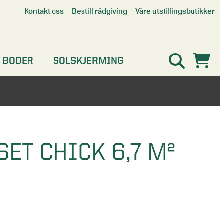
Våre utstillingsbutikker
Kontakt oss
Bestill rådgiving
Alle butikker
Interaktiv utstillingsbutikk
Kristiansand
 BODER
SOLSKJERMING
Oslo
Stavanger
ET CHICK 6,7 M²