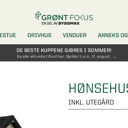
ESTUE
DRIVHUS
VINDUER
ANNEKS OG
DØRER
GARDEROBER
DE BESTE KUPPENE GJØRES I SOMMER!
Se alle aktuelle tilbud her. Gjelder t.o.m. 17. august.
HØNSEHUS
INKL. UTEGÅRD