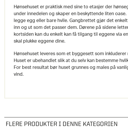
Hønsehuset er praktisk med sine to etasjer der hønse
under innedelen og skaper en beskyttende liten oase. In
legge egg eller bare hvile. Gangbrettet gjør det enke
inn og ut som det passer dem. Dørene på sidene letter
kortsiden kan du enkelt kan få tilgang til eggene via en
skal plukke eggene dine.
Hønsehuset leveres som et byggesett som inkluderer n
Huset er ubehandlet slik at du selv kan bestemme hvilk
For best resultat bør huset grunnes og males på vanlig
vind.
FLERE PRODUKTER I DENNE KATEGORIEN