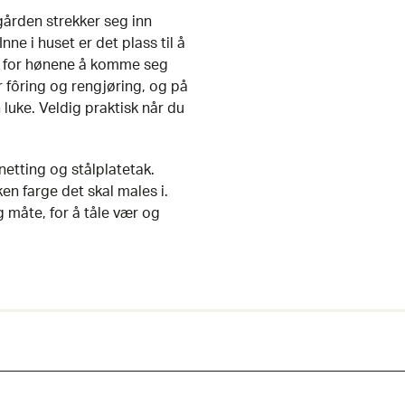
gården strekker seg inn
ne i huset er det plass til å
lt for hønene å komme seg
 fôring og rengjøring, og på
 luke. Veldig praktisk når du
etting og stålplatetak.
en farge det skal males i.
 måte, for å tåle vær og