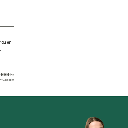
r du en
.
 639 kr
DINÆR PRIS