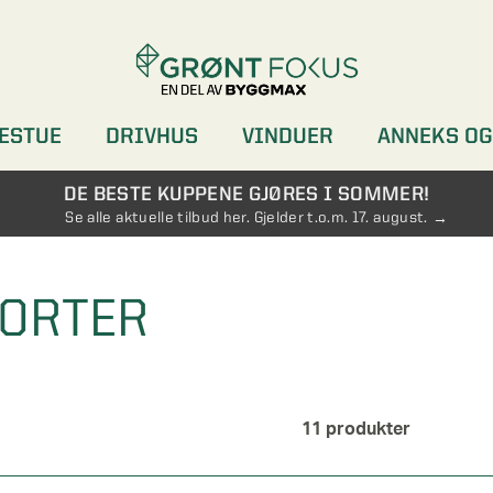
ESTUE
DRIVHUS
VINDUER
ANNEKS OG
DØRER
GARDEROBER
DE BESTE KUPPENE GJØRES I SOMMER!
Se alle aktuelle tilbud her. Gjelder t.o.m. 17. august.
PORTER
11
produkter