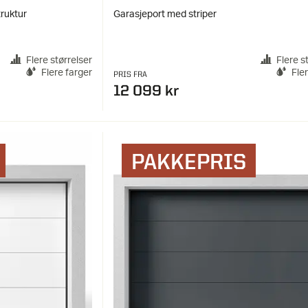
truktur
Garasjeport med striper
Flere størrelser
Flere s
Flere farger
Fle
PRIS FRA
12 099 kr
PAKKEPRIS