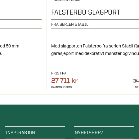
FALSTERBO SLAGPORT
FRA SERIEN STABIL
 med 50 mm
Med slagporten Falsterbo fra serien Stabil få
e.
garasjeport med dekorativt mønster og vindu
PRIS FRA
27 711 kr
34
KAMPANJE PRIS
OR
INSPIRASJON
NYHETSBREV