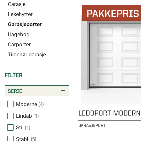
Garasje
PAKKEPRIS
Lekehytter
Garasjeporter
Hagebod
Carporter
Tilbehør garasje
FILTER
SERIE
Moderne
(4)
LEDDPORT MODERN
Lindab
(1)
GARASJEPORT
Stil
(1)
Stabil
(5)