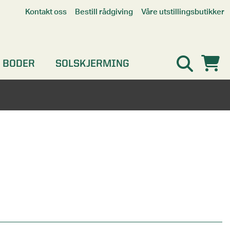
Våre utstillingsbutikker
Kontakt oss
Bestill rådgiving
Alle butikker
Interaktiv utstillingsbutikk
Kristiansand
 BODER
SOLSKJERMING
Oslo
Stavanger