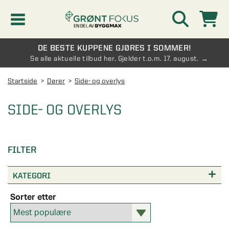
DE BESTE KUPPENE GJØRES I SOMMER!
Kampanjer
Se alle aktuelle tilbud her. Gjelder t.o.m. 17. august.
Startside
Dører
Side- og overlys
Nyheter
SIDE- OG OVERLYS
Kontakt oss
Vinterhage og hagestue
FILTER
AVDELINGER
Oversikt - Kontakt oss
KATEGORI
Drivhus
AVDELINGER
Vanlige spørsmål og svar
Sorter etter
Oversikt - Vinterhage og hagestue
Vinduer
AVDELINGER
SE OGSÅ
Pakkeløsninger hagestue