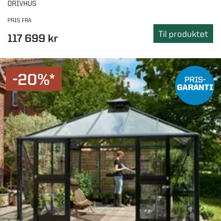
DRIVHUS
PRIS FRA
Til produktet
117 699 kr
-20%*