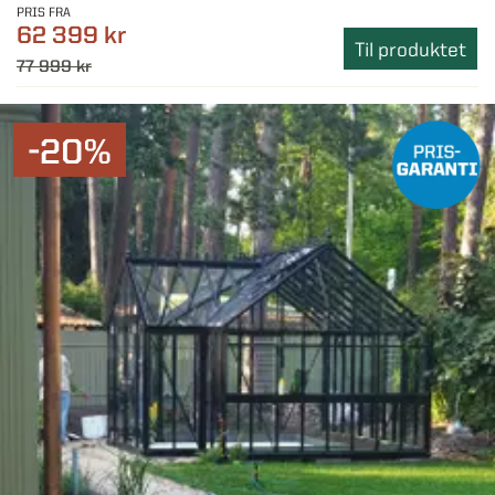
PRIS FRA
62 399 kr
Til produktet
77 999 kr
-20%