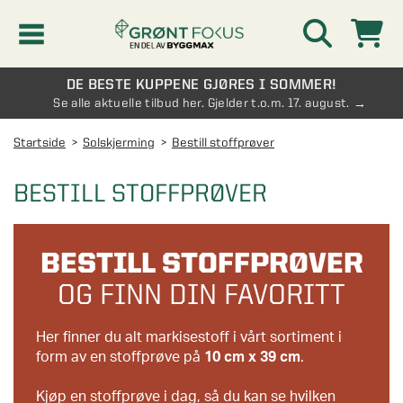
DE BESTE KUPPENE GJØRES I SOMMER!
Kampanjer
Se alle aktuelle tilbud her. Gjelder t.o.m. 17. august.
Startside
Solskjerming
Bestill stoffprøver
Nyheter
BESTILL STOFFPRØVER
Kontakt oss
BESTILL STOFFPRØVER
Vinterhage og hagestue
AVDELINGER
OG FINN DIN FAVORITT
Oversikt - Kontakt oss
Drivhus
AVDELINGER
Her finner du alt markisestoff i vårt sortiment i
Vanlige spørsmål og svar
form av en stoffprøve på
10 cm x 39 cm
.
Oversikt - Vinterhage og hagestue
Vinduer
AVDELINGER
SE OGSÅ
Pakkeløsninger hagestue
Kjøp en stoffprøve i dag, så du kan se hvilken