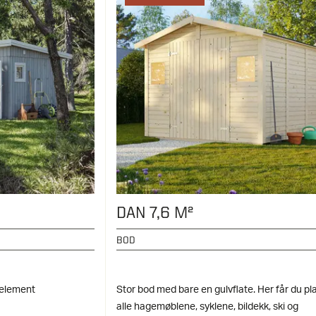
DAN 7,6 M²
BOD
gelement
Stor bod med bare en gulvflate. Her får du plas
alle hagemøblene, syklene, bildekk, ski og