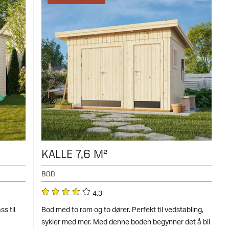
KALLE 7,6 M²
BOD
4.3
s til
Bod med to rom og to dører. Perfekt til vedstabling,
sykler med mer. Med denne boden begynner det å bli