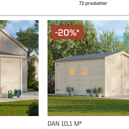
 i en bod. Plasseres i bod om våren: akebrett, ski, staver, snø
72
produkter
k, rattkjelker med mer. plasseres i bod om høsten: sommerdekk
sbare badeleker, gressklipper, hekksaks, raker, jordspader, s
-20%*
ntere selv. Hvis du er normalt handy vil du kunne klare å mon
t med et par ekstra hender for å holde ting på plass mens man
duler, som du monterer sammen. Det medfølger en god
 monteringen av en bod skal kunne skje uten plunder.
D
der, slik at du skal kunne finne noe som passer både lommebok
 du ønsker å plassere i din bod, for tilbakemeldingen fra v
fte kjøper en bod som er for liten. Les mer om hva vi kan til
smål.
DAN 10,1 M²