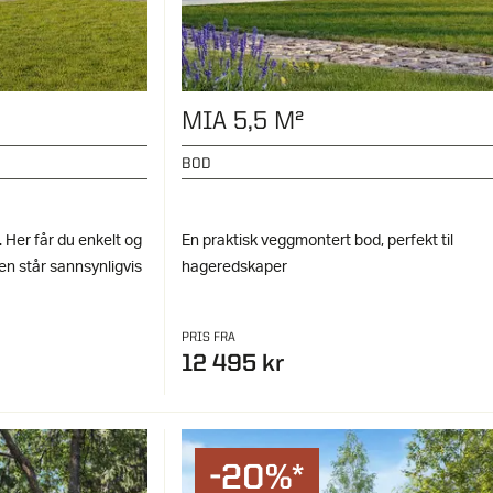
MIA 5,5 M²
BOD
. Her får du enkelt og
En praktisk veggmontert bod, perfekt til
ilen står sannsynligvis
hageredskaper
PRIS FRA
12 495 kr
-20%*