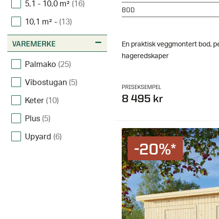
5,1 - 10,0 m²
(16)
BOD
10,1 m² -
(13)
VAREMERKE
En praktisk veggmontert bod, per
hageredskaper
Palmako
(25)
Vibostugan
(5)
PRISEKSEMPEL
8 495 kr
Keter
(10)
Plus
(5)
Upyard
(6)
-20%*