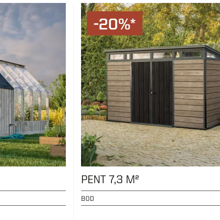
-20%*
PENT 7,3 M²
BOD