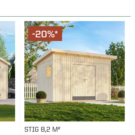
skuffer,
, grill,
ykler og
-20%*
tere en bod
 skrur.
 og plass i
åre kunder
by og
STIG 8,2 M²