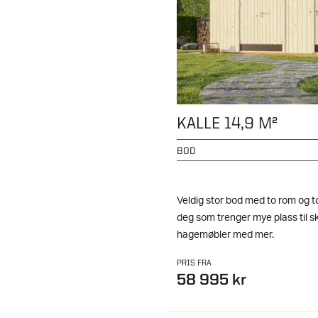
KALLE 14,9 M²
BOD
Veldig stor bod med to rom og to
deg som trenger mye plass til ski
hagemøbler med mer.
PRIS FRA
58 995 kr