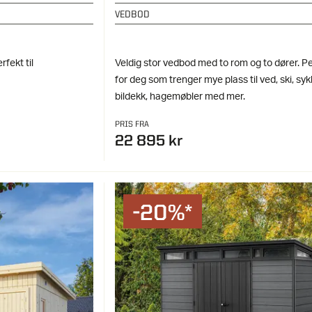
VEDBOD
fekt til
Veldig stor vedbod med to rom og to dører. P
for deg som trenger mye plass til ved, ski, sykl
bildekk, hagemøbler med mer.
PRIS FRA
22 895 kr
-20%*