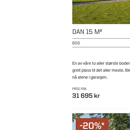
DAN 15 M²
BOD
En av våre to aller største boder
greit plass til det aller meste. B
nå alene i garasjen.
PRIS FRA
31 695 kr
-20%*