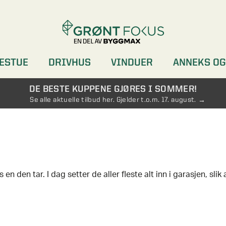
ESTUE
DRIVHUS
VINDUER
ANNEKS OG
DØRER
GARDEROBER
DE BESTE KUPPENE GJØRES I SOMMER!
Se alle aktuelle tilbud her. Gjelder t.o.m. 17. august.
ASSERE I EN BOD
e rundt på sommer- og vintersaker. Hvis du tenker etter er d