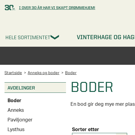
I OVER 30 ÅR HAR VI SKAPT DRØMMEHJEM!
VINTERHAGE OG HAG
HELE SORTIMENTET
Startside
Anneks og boder
Boder
BODER
AVDELINGER
Boder
Anneks
HVA PLEIER MAN Å PL
Paviljonger
På vår og høst skal man bytt
Lysthus
Sorter etter