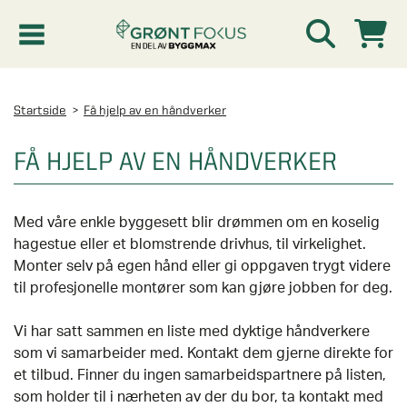
Kampanjer
Startside
Få hjelp av en håndverker
Nyheter
FÅ HJELP AV EN HÅNDVERKER
Kontakt oss
Med våre enkle byggesett blir drømmen om en koselig
hagestue eller et blomstrende drivhus, til virkelighet.
Vinterhage og hagestue
Monter selv på egen hånd eller gi oppgaven trygt videre
AVDELINGER
til profesjonelle montører som kan gjøre jobben for deg.
Oversikt - Kontakt oss
Drivhus
AVDELINGER
Vi har satt sammen en liste med dyktige håndverkere
Vanlige spørsmål og svar
som vi samarbeider med. Kontakt dem gjerne direkte for
Oversikt - Vinterhage og hagestue
Vinduer
et tilbud. Finner du ingen samarbeidspartnere på listen,
AVDELINGER
som holder til i nærheten av der du bor, ta kontakt med
SE OGSÅ
Pakkeløsninger hagestue