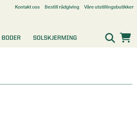
Våre utstillingsbutikker
Kontakt oss
Bestill rådgiving
Alle butikker
Interaktiv utstillingsbutikk
Kristiansand
 BODER
SOLSKJERMING
Oslo
Stavanger