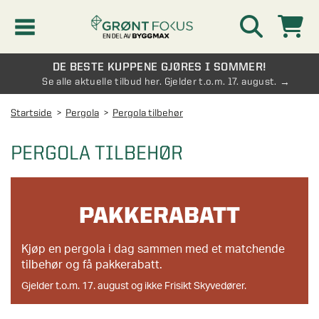
DE BESTE KUPPENE GJØRES I SOMMER!
Kampanjer
Se alle aktuelle tilbud her. Gjelder t.o.m. 17. august.
Startside
Pergola
Pergola tilbehør
Nyheter
PERGOLA TILBEHØR
Kontakt oss
Vinterhage og hagestue
PAKKERABATT
AVDELINGER
Oversikt - Kontakt oss
Drivhus
Kjøp en pergola i dag sammen med et matchende
AVDELINGER
tilbehør og få pakkerabatt.
Vanlige spørsmål og svar
Oversikt - Vinterhage og hagestue
Gjelder t.o.m. 17. august og ikke Frisikt Skyvedører.
Vinduer
AVDELINGER
SE OGSÅ
Pakkeløsninger hagestue