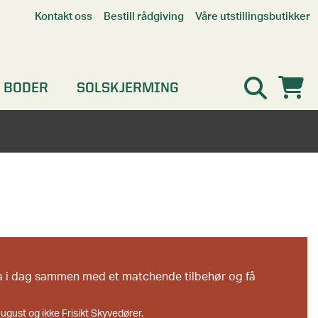
Våre utstillingsbutikker
Kontakt oss
Bestill rådgiving
Alle butikker
Interaktiv utstillingsbutikk
Kristiansand
 BODER
SOLSKJERMING
Oslo
Stavanger
a i dag sammen med et matchende tilbehør og få
august og ikke Frisikt Skyvedører.