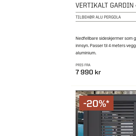
VERTIKALT GARDIN
TILBEHØR ALU PERGOLA
Nedfellbare sideskjermer som g
innsyn. Passer til 4 meters veg
aluminium.
PRIS FRA
7 990 kr
-20%*