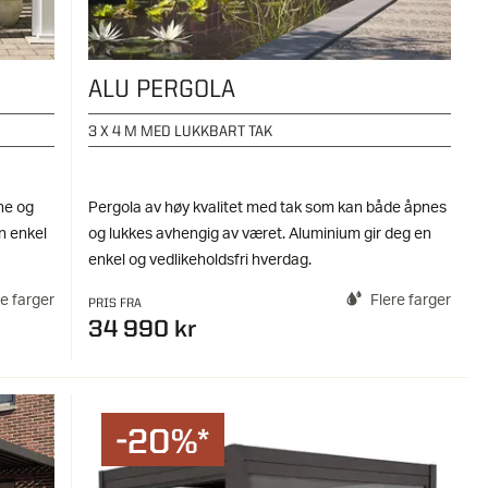
ALU PERGOLA
3 X 4 M MED LUKKBART TAK
ne og
Pergola av høy kvalitet med tak som kan både åpnes
n enkel
og lukkes avhengig av været. Aluminium gir deg en
enkel og vedlikeholdsfri hverdag.
re farger
Flere farger
PRIS FRA
34 990 kr
-20%*