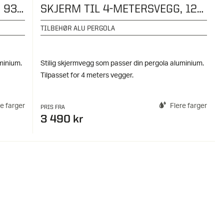
SKJERM TIL 3-METERSVEGG, 93CM
SKJERM TIL 4-METERSVEGG, 123,5CM
TILBEHØR ALU PERGOLA
minium.
Stilig skjermvegg som passer din pergola aluminium.
Tilpasset for 4 meters vegger.
re farger
Flere farger
PRIS FRA
3 490 kr