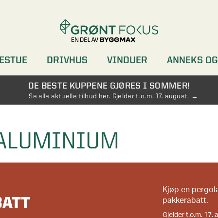
ESTUE
DRIVHUS
VINDUER
ANNEKS OG
DØRER
GARDEROBER
DE BESTE KUPPENE GJØRES I SOMMER!
Se alle aktuelle tilbud her. Gjelder t.o.m. 17. august.
 ALUMINIUM
Kjøp en pergol
BATT
pakkerabatt.
Gjelder t.o.m. 17. 