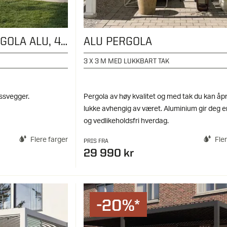
GLASSVEGG TIL PERGOLA ALU, 4 M
ALU PERGOLA
3 X 3 M MED LUKKBART TAK
ssvegger.
Pergola av høy kvalitet og med tak du kan åp
lukke avhengig av været. Aluminium gir deg e
og vedlikeholdsfri hverdag.
Flere farger
Fle
PRIS FRA
29 990 kr
-20%*