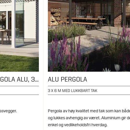
GLASSVEGG TIL PERGOLA ALU, 3 M
ALU PERGOLA
3 X 6 M MED LUKKBART TAK
ssvegger.
Pergola av høy kvalitet med tak som kan båd
og lukkes avhengig av været. Aluminium gir d
enkel og vedlikeholdsfri hverdag.