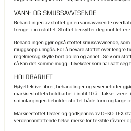
VANN- OG SMUSSAVVISENDE
Behandlingen av stoffet gir en vannavvisende overflat
trenger inn i stoffet. Stoffet beskytter deg mot lettere
Behandlingen gjør også stoffet smussavvisende, som 
muggsopp unngås. For å bevare stoffet over lengre ti
regelmessig skylle bort pollen og annet . Selv om stoff
så kan det komme mugg i tilvekster som har satt seg f
HOLDBARHET
Høyeffektive fibrer, behandlinger og vevemetoder gjø
markisestoffets holdbarhet i inntil 10 år. Takket være 
spinnfargingen beholder stoffet både form og farge ov
Markisestoffet testes og godkjennes av OEKO-TEX sta
verdensomfattende helse-merke for tekstile råvarer og