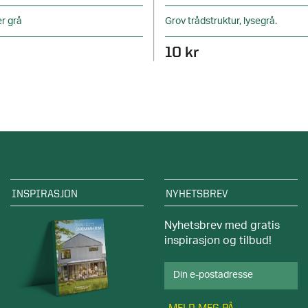
er grå
Grov trådstruktur, lysegrå.
10 kr
INSPIRASJON
NYHETSBREV
Nyhetsbrev med gratis
inspirasjon og tilbud!
MELD MEG PÅ