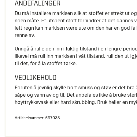
ANBEFALINGER
Du må installere markisen slik at stoffet er strekt ut og
noen måte. Et utspent stoff forhindrer at det dannes
lett regn kan markisen være ute om den har en god fallv
renne av.
Unngå å rulle den inn i fuktig tilstand i en lengre peri
likevel må rull inn markisen i våt tilstand, rull den ut i
til det, for å la stoffet tørke.
VEDLIKEHOLD
Foruten å jevnlig skylle bort smuss og støv er det bra 
såpe og vann av og til. Det anbefales ikke å bruke ste
høyttrykksvask eller hard skrubbing. Bruk heller en m
Artikkelnummer:
667033