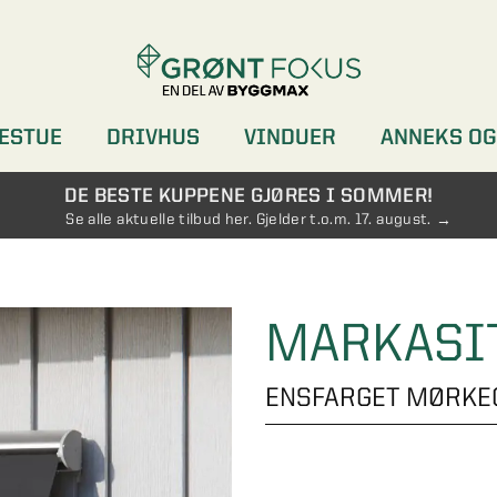
ESTUE
DRIVHUS
VINDUER
ANNEKS OG
DØRER
GARDEROBER
DE BESTE KUPPENE GJØRES I SOMMER!
Se alle aktuelle tilbud her. Gjelder t.o.m. 17. august.
MARKASIT
ENSFARGET MØRKE