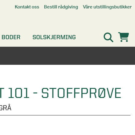
Våre utstillingsbutikker
Kontakt oss
Bestill rådgiving
Alle butikker
Interaktiv utstillingsbutikk
Kristiansand
 BODER
SOLSKJERMING
Oslo
Stavanger
 101 - STOFFPRØVE
GRÅ