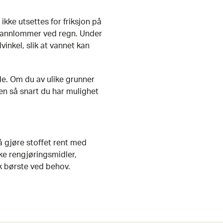
 ikke utsettes for friksjon på
 vannlommer ved regn. Under
inkel, slik at vannet kan
ode. Om du av ulike grunner
gjen så snart du har mulighet
å gjøre stoffet rent med
rke rengjøringsmidler,
yk børste ved behov.