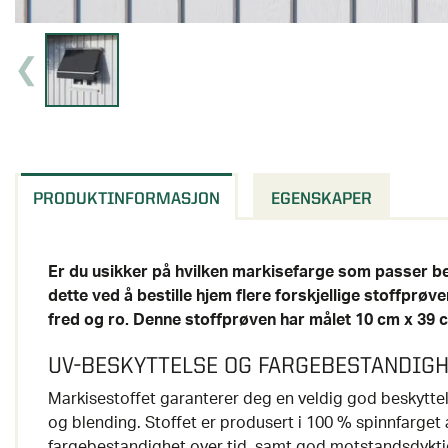
PRODUKTINFORMASJON
EGENSKAPER
Er du usikker på hvilken markisefarge som passer 
dette ved å bestille hjem flere forskjellige stoffprø
fred og ro. Denne stoffprøven har målet 10 cm x 39 
UV-BESKYTTELSE OG FARGEBESTANDIG
Markisestoffet garanterer deg en veldig god beskytte
og blending. Stoffet er produsert i 100 % spinnfarget
fargebestandighet over tid, samt god motstandsdykti