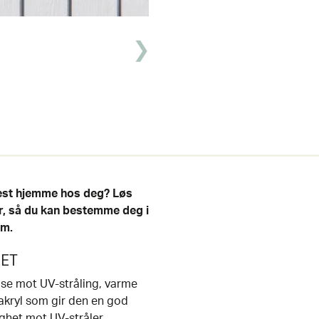
best hjemme hos deg? Løs
ver, så du kan bestemme deg i
cm.
HET
lse mot UV-stråling, varme
 akryl som gir den en god
ghet mot UV-stråler.