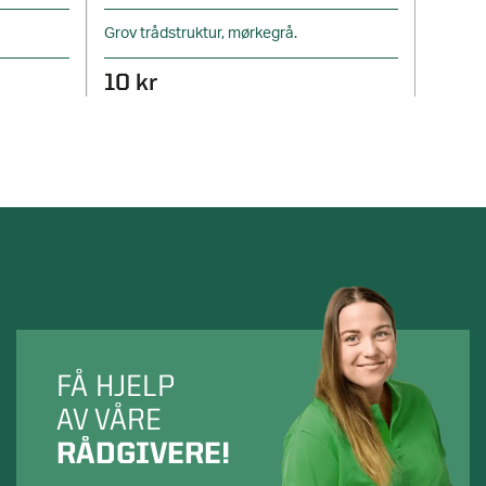
Grov trådstruktur, mørkegrå.
Melert 
10 kr
10 k
FÅ HJELP
AV VÅRE
RÅDGIVERE!