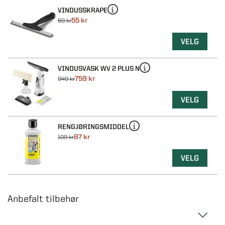
VINDUSSKRAPE
55 kr
69 kr
VELG
VINDUSVASK WV 2 PLUS N
759 kr
949 kr
VELG
RENGJØRINGSMIDDEL
87 kr
109 kr
VELG
Anbefalt tilbehør