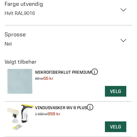
Farge utvendig
Hvit RAL9016
Sprosse
Nei
MIKROFIBERKLUT PREMIUM
55 kr
69 kr
VELG
VINDUSVASKER WV 6 PLUS
959 kr
1 199 kr
VELG