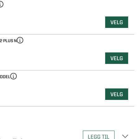
VELG
2 PLUS N
VELG
DDEL
VELG