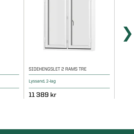
SIDEHENGSLET 2 RAMS TRE
SIDEH
Lyssand, 2-lag
Lyssand
11 389 kr
7 76