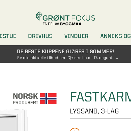
ESTUE
DRIVHUS
VINDUER
ANNEKS OG
DØRER
GARDEROBER
DE BESTE KUPPENE GJØRES I SOMMER!
Se alle aktuelle tilbud her. Gjelder t.o.m. 17. august.
FASTKARM
LYSSAND, 3-LAG