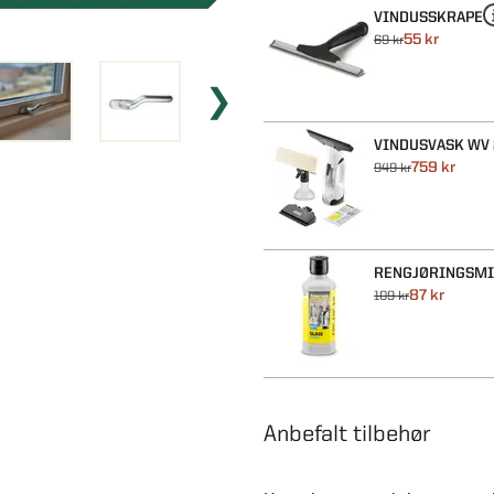
VINDUSSKRAPE
55 kr
69 kr
VINDUSVASK WV 
759 kr
949 kr
RENGJØRINGSMI
87 kr
109 kr
Anbefalt tilbehør