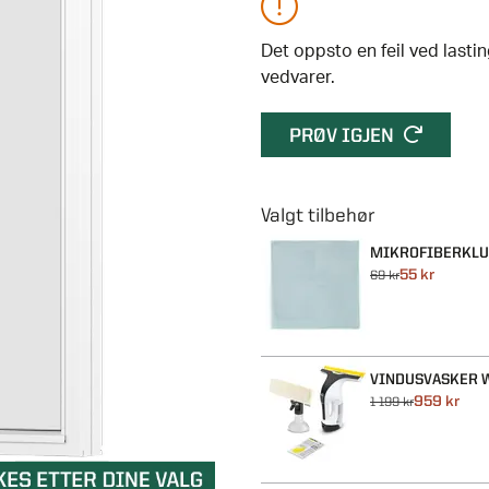
Det oppsto en feil ved last
vedvarer.
PRØV IGJEN
MIKROFIBERKLU
55 kr
69 kr
VINDUSVASKER W
959 kr
1 199 kr