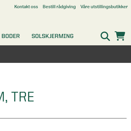
Våre utstillingsbutikker
Kontakt oss
Bestill rådgiving
Alle butikker
Interaktiv utstillingsbutikk
Kristiansand
 BODER
SOLSKJERMING
Oslo
Stavanger
, TRE