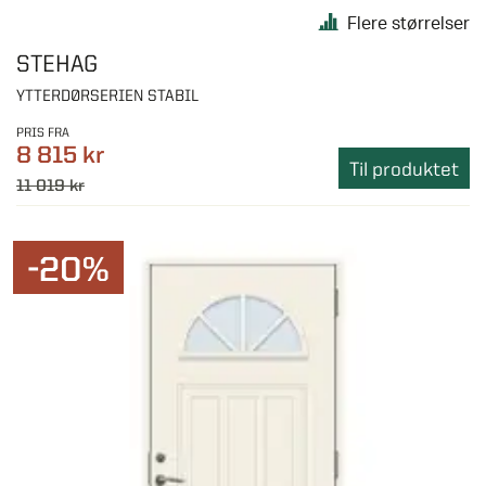
Flere størrelser
STEHAG
YTTERDØRSERIEN STABIL
PRIS FRA
8 815 kr
Til produktet
11 019 kr
-20%