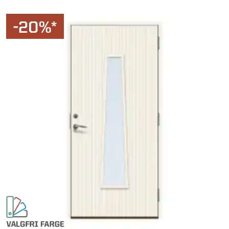
-20%*