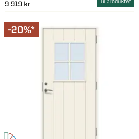
Til produktet
9 919 kr
-20%*