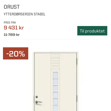
ORUST
YTTERDØRSERIEN STABIL
PRIS FRA
9 431 kr
Til produktet
11 789 kr
-20%