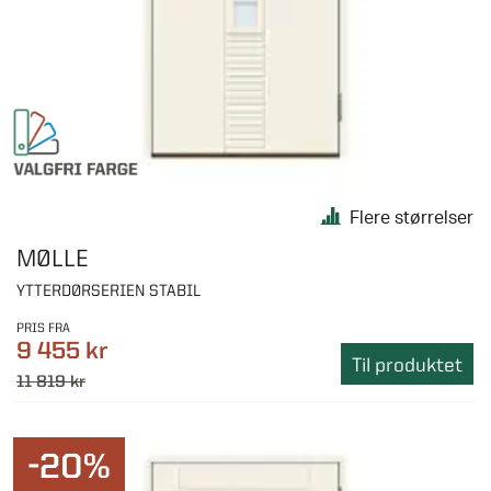
Flere størrelser
MØLLE
YTTERDØRSERIEN STABIL
PRIS FRA
9 455 kr
Til produktet
11 819 kr
-20%