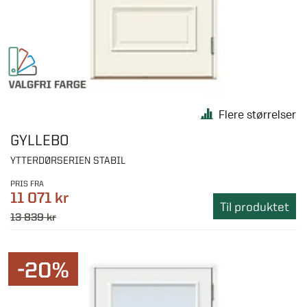
Flere størrelser
GYLLEBO
YTTERDØRSERIEN STABIL
PRIS FRA
11 071 kr
Til produktet
13 839 kr
-20%