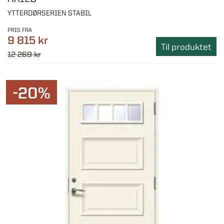
YTTERDØRSERIEN STABIL
PRIS FRA
9 815 kr
Til produktet
12 269 kr
-20%