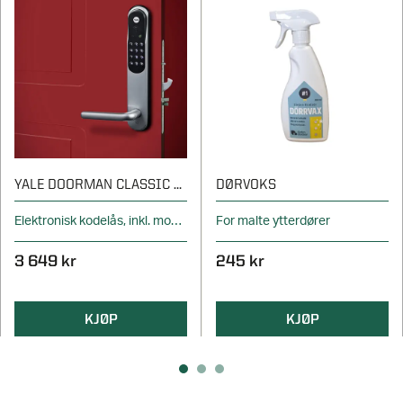
YALE DOORMAN CLASSIC HOME SØLV
DØRVOKS
Elektronisk kodelås, inkl. modul
For malte ytterdører
3 649 kr
245 kr
KJØP
KJØP