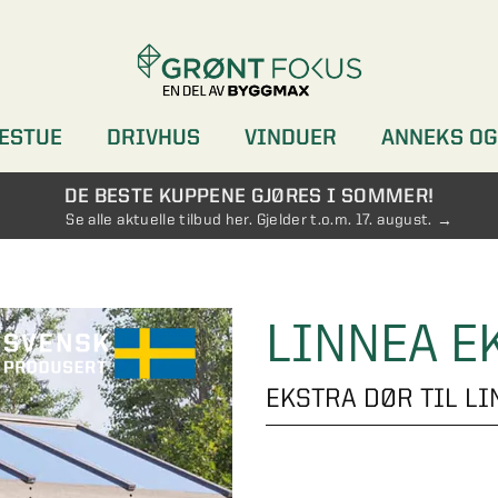
ESTUE
DRIVHUS
VINDUER
ANNEKS OG
DØRER
GARDEROBER
DE BESTE KUPPENE GJØRES I SOMMER!
Se alle aktuelle tilbud her. Gjelder t.o.m. 17. august.
LINNEA E
EKSTRA DØR TIL L