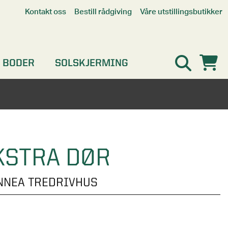
Våre utstillingsbutikker
Kontakt oss
Bestill rådgiving
Alle butikker
Interaktiv utstillingsbutikk
Kristiansand
 BODER
SOLSKJERMING
Oslo
Stavanger
KSTRA DØR
INNEA TREDRIVHUS