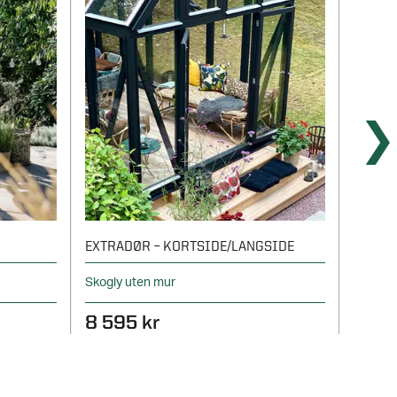
EXTRADØR – KORTSIDE/LANGSIDE
LINNE
Skogly uten mur
Vindu t
8 595 kr
2 49