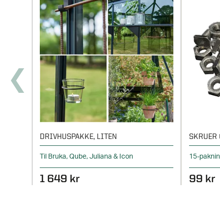
DRIVHUSPAKKE, LITEN
SKRUER 
Til Bruka, Qube, Juliana & Icon
15-pakni
1 649 kr
99 kr