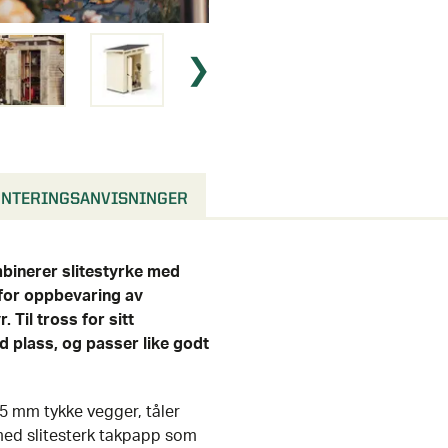
NTERINGSANVISNINGER
binerer slitestyrke med
 for oppbevaring av
 Til tross for sitt
 plass, og passer like godt
15 mm tykke vegger, tåler
med slitesterk takpapp som