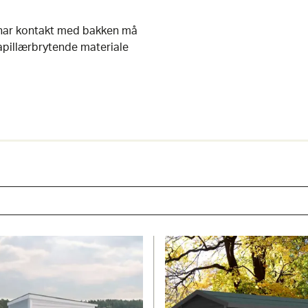
m har kontakt med bakken må
apillærbrytende materiale