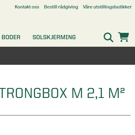
Våre utstillingsbutikker
Kontakt oss
Bestill rådgiving
Alle butikker
Interaktiv utstillingsbutikk
Kristiansand
 BODER
SOLSKJERMING
Oslo
Stavanger
TRONGBOX M 2,1 M²