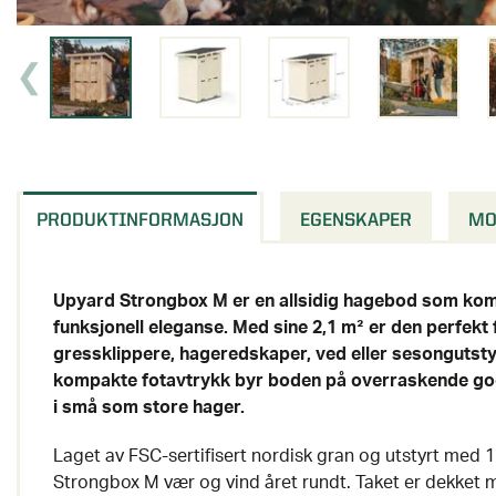
PRODUKTINFORMASJON
EGENSKAPER
MO
Upyard Strongbox M er en allsidig hagebod som kom
funksjonell eleganse. Med sine 2,1 m² er den perfekt
gressklippere, hageredskaper, ved eller sesongutstyr.
kompakte fotavtrykk byr boden på overraskende god
i små som store hager.
Laget av FSC-sertifisert nordisk gran og utstyrt med 
Strongbox M vær og vind året rundt. Taket er dekket 