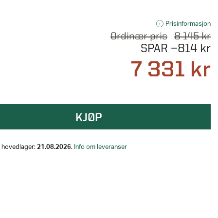
Prisinformasjon
Ordinær pris
8 145 kr
SPAR
−814 kr
7 331 kr
KJØP
på hovedlager:
21.08.2026
.
Info om leveranser