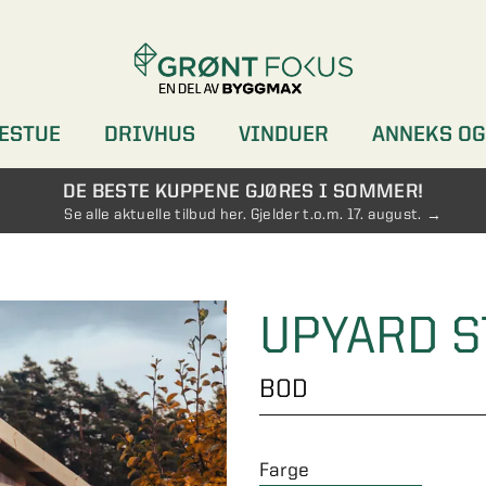
ESTUE
DRIVHUS
VINDUER
ANNEKS OG
DØRER
GARDEROBER
DE BESTE KUPPENE GJØRES I SOMMER!
Se alle aktuelle tilbud her. Gjelder t.o.m. 17. august.
UPYARD S
BOD
Farge