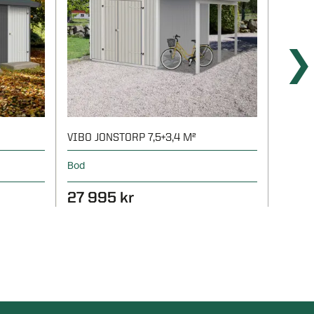
VIBO JONSTORP 7,5+3,4 M²
ELIAS 
Bod
Bod
27 995 kr
20 4