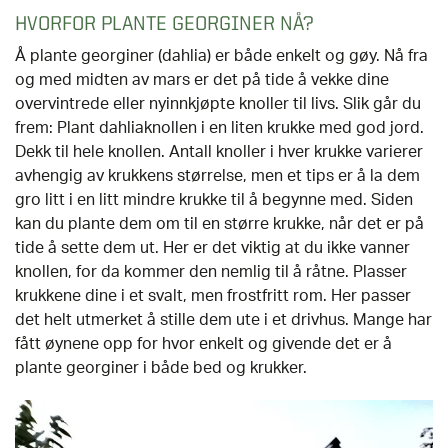
Hagebod
Tilbehør ytterdører
Vedfyrt badestamp
Levegg og pergola
HVORFOR PLANTE GEORGINER NÅ?
Lamellgardiner
Tilbehør til garderober
Pergola
Carporter
Husnummer
Kaldtvannsstamp
Oversikt - Pergola
Inspirasjon og tips
Drivhus
Å plante georginer (dahlia) er både enkelt og gøy. Nå fra
AVDELINGER
Plisségardiner
Hage og utemiljø
og med midten av mars er det på tide å vekke dine
SE OGSÅ
Tilbehør garasje
Fargeprove Entrétak
Badstue
Pergola aluminium
Fasadepartier
overvintrede eller nyinnkjøpte knoller til livs. Slik går du
Tilbehør solskjerming
Oversikt - Hage og utemiljø
Pergola tre
STØTTE & INSPIRASJON
frem: Plant dahliaknollen i en liten krukke med god jord.
Pelly Solo - skyvedørsguide
SE OGSÅ
SE OGSÅ
Markisestoff
Dyrking og hagearbeid
STØTTE & INSPIRASJON
Dekk til hele knollen. Antall knoller i hver krukke varierer
Pergola med tak
Om våre drivhus
avhengig av krukkens størrelse, men et tips er å la dem
Levegg
Pergola
Yale
STØTTE & INSPIRASJON
Om våre hagestuer
gro litt i en litt mindre krukke til å begynne med. Siden
SE OGSÅ
Pergola tilbehør
Inspirasjon og tips til drivhusprosjektet ditt
kan du plante dem om til en større krukke, når det er på
Rekkverk
Drivhus
Få hjelp av en håndverker
Om våre garderober
Alle pergolaer
STØTTE & INSPIRASJON
tide å sette dem ut. Her er det viktig at du ikke vanner
Skyggetaksrullegardin
Få hjelp av en håndverker
Hageprodukter
Komplett hagestuer
knollen, for da kommer den nemlig til å råtne. Plasser
Programserien Drømmen om en hagestue
Pergola
Stormgaranti drivhus
Montere ytterdør trinn-for-trinn
krukkene dine i et svalt, men frostfritt rom. Her passer
Hønsehus
det helt utmerket å stille dem ute i et drivhus. Mange har
SE OGSÅ
Vinterklargjør drivhuset
Finn din nye ytterdør
fått øynene opp for hvor enkelt og givende det er å
STØTTE & INSPIRASJON
STØTTE & INSPIRASJON
plante georginer i både bed og krukker.
Levegg og pergola
Om våre markiser
Om våre anneks og boder