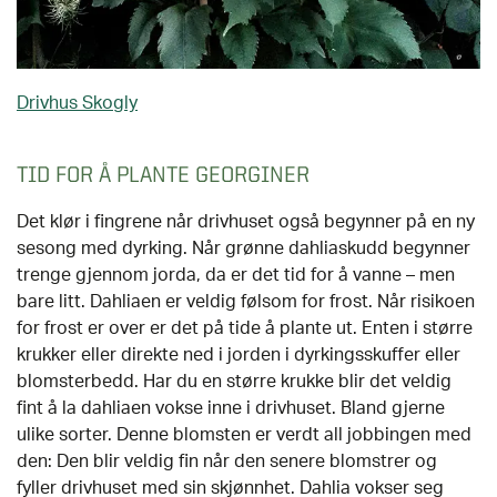
Drivhus Skogly
TID FOR Å PLANTE GEORGINER
Det klør i fingrene når drivhuset også begynner på en ny
sesong med dyrking. Når grønne dahliaskudd begynner
trenge gjennom jorda, da er det tid for å vanne – men
bare litt. Dahliaen er veldig følsom for frost. Når risikoen
for frost er over er det på tide å plante ut. Enten i større
krukker eller direkte ned i jorden i dyrkingsskuffer eller
blomsterbedd. Har du en større krukke blir det veldig
fint å la dahliaen vokse inne i drivhuset. Bland gjerne
ulike sorter. Denne blomsten er verdt all jobbingen med
den: Den blir veldig fin når den senere blomstrer og
fyller drivhuset med sin skjønnhet. Dahlia vokser seg