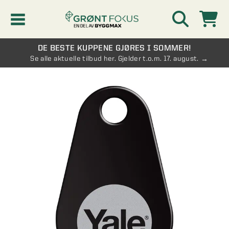
DE BESTE KUPPENE GJØRES I SOMMER!
Kampanjer
Se alle aktuelle tilbud her. Gjelder t.o.m. 17. august.
Nyheter
Kontakt oss
Vinterhage og hagestue
AVDELINGER
Oversikt - Kontakt oss
Drivhus
AVDELINGER
Vanlige spørsmål og svar
Oversikt - Vinterhage og hagestue
Vinduer
AVDELINGER
SE OGSÅ
Pakkeløsninger hagestue