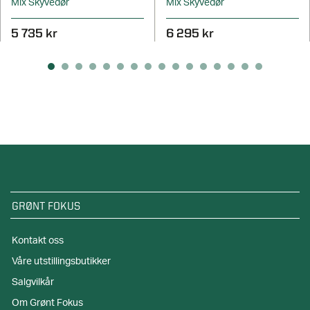
Mix Skyvedør
Mix Skyvedør
5 735 kr
6 295 kr
GRØNT FOKUS
Kontakt oss
Våre utstillingsbutikker
Salgvilkår
Om Grønt Fokus