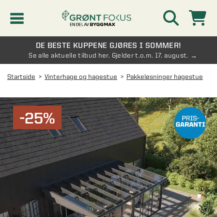
DE BESTE KUPPENE GJØRES I SOMMER!
Kampanjer
Se alle aktuelle tilbud her. Gjelder t.o.m. 17. august.
Startside
Vinterhage og hagestue
Pakkeløsninger hagestue
Nyheter
Kontakt oss
-25%
Vinterhage og hagestue
AVDELINGER
Oversikt - Kontakt oss
Drivhus
AVDELINGER
Vanlige spørsmål og svar
Oversikt - Vinterhage og hagestue
Vinduer
AVDELINGER
SE OGSÅ
Pakkeløsninger hagestue