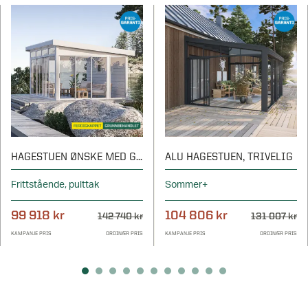
HAGESTUEN ØNSKE MED GLASSTAK
ALU HAGESTUEN, TRIVELIG
Frittstående, pulttak
Sommer+
99 918 kr
104 806 kr
142 740 kr
131 007 kr
KAMPANJE PRIS
ORDINÆR PRIS
KAMPANJE PRIS
ORDINÆR PRIS