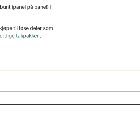
 bunt (panel på panel) i
jøpe til løse deler som
ferdige takpakker
.