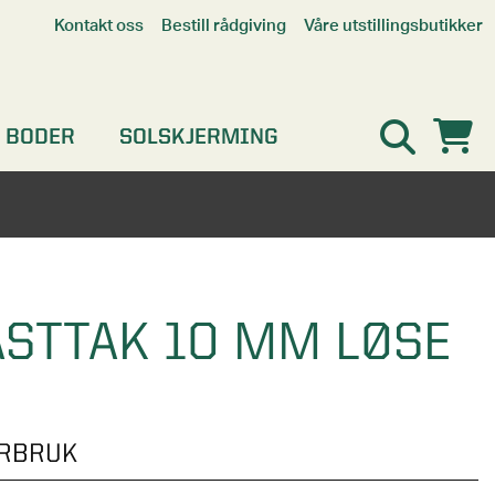
Våre utstillingsbutikker
Kontakt oss
Bestill rådgiving
Alle butikker
Interaktiv utstillingsbutikk
Kristiansand
 BODER
SOLSKJERMING
Oslo
Stavanger
STTAK 10 MM LØSE
ERBRUK