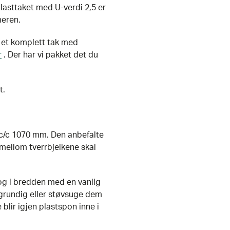
lasttaket med U-verdi 2,5 er
meren.
u et komplett tak med
r
. Der har vi pakket det du
t.
c/c 1070 mm. Den anbefalte
mellom tverrbjelkene skal
og i bredden med en vanlig
 grundig eller støvsuge dem
 blir igjen plastspon inne i