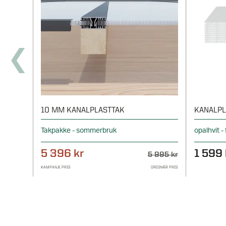
10 MM KANALPLASTTAK
KANALPL
Takpakke - sommerbruk
opalhvit 
5 396 kr
1 599 
5 995 kr
KAMPANJE PRIS
ORDINÆR PRIS