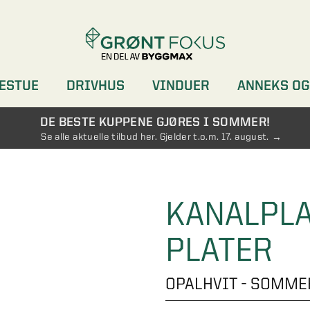
ESTUE
DRIVHUS
VINDUER
ANNEKS OG
DØRER
GARDEROBER
DE BESTE KUPPENE GJØRES I SOMMER!
Se alle aktuelle tilbud her. Gjelder t.o.m. 17. august.
KANALPLA
PLATER
OPALHVIT - SOMM