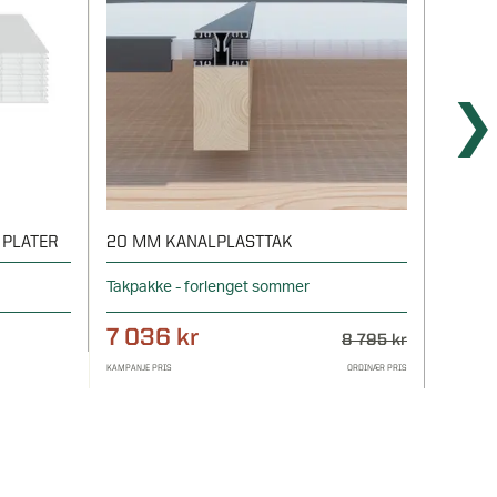
 PLATER
20 MM KANALPLASTTAK
32 MM
Takpakke - forlenget sommer
Takpakk
7 036 kr
8 55
8 795 kr
KAMPANJE PRIS
ORDINÆR PRIS
KAMPANJE P