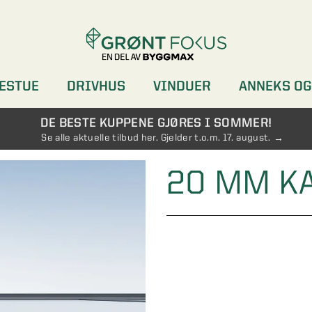
ESTUE
DRIVHUS
VINDUER
ANNEKS OG
DØRER
GARDEROBER
DE BESTE KUPPENE GJØRES I SOMMER!
Se alle aktuelle tilbud her. Gjelder t.o.m. 17. august.
20 MM K