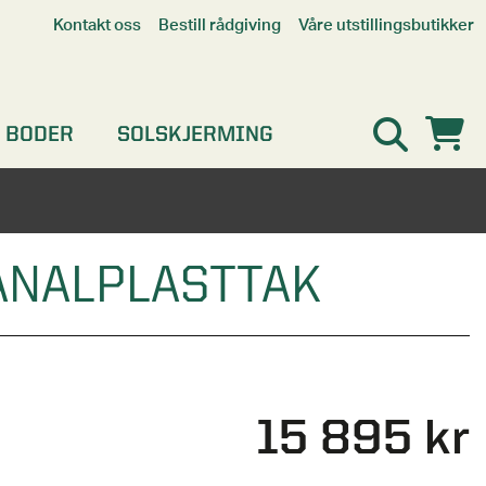
Våre utstillingsbutikker
Kontakt oss
Bestill rådgiving
Alle butikker
Interaktiv utstillingsbutikk
Kristiansand
 BODER
SOLSKJERMING
Oslo
Stavanger
ANALPLASTTAK
15 895 kr