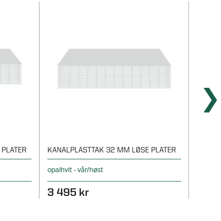
 PLATER
KANALPLASTTAK 32 MM LØSE PLATER
20 MM
opalhvit - vår/høst
Takpakk
3 495 kr
7 03
KAMPANJE P