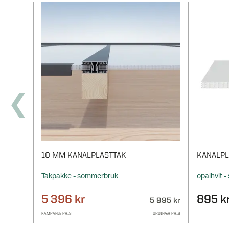
10 MM KANALPLASTTAK
KANALPL
Takpakke - sommerbruk
opalhvit 
5 396 kr
895 k
5 995 kr
KAMPANJE PRIS
ORDINÆR PRIS