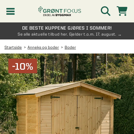
DE BESTE KUPPENE GJØRES I SOMMER!
Kampanjer
Se alle aktuelle tilbud her. Gjelder t.o.m. 17. august.
Startside
Anneks og boder
Boder
Nyheter
-10%
Kontakt oss
Vinterhage og hagestue
AVDELINGER
Oversikt - Kontakt oss
Drivhus
AVDELINGER
Vanlige spørsmål og svar
Oversikt - Vinterhage og hagestue
Vinduer
AVDELINGER
SE OGSÅ
Pakkeløsninger hagestue