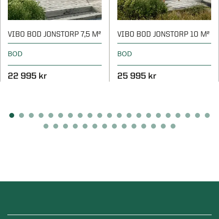
VIBO BOD JONSTORP 7,5 M²
VIBO BOD JONSTORP 10 M²
BOD
BOD
22 995 kr
25 995 kr