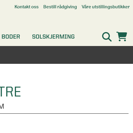
Våre utstillingsbutikker
Kontakt oss
Bestill rådgiving
Alle butikker
Interaktiv utstillingsbutikk
Kristiansand
 BODER
SOLSKJERMING
Oslo
Stavanger
TRE
4M