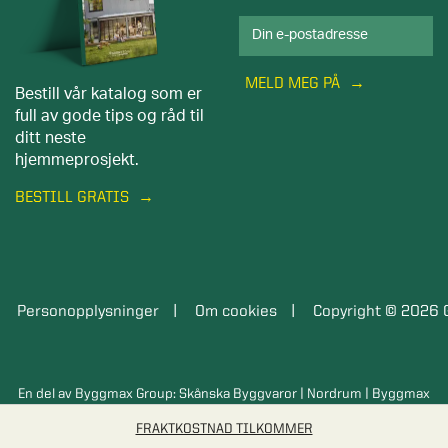
MELD MEG PÅ
Bestill vår katalog som er
full av gode tips og råd til
ditt neste
hjemmeprosjekt.
BESTILL GRATIS
Personopplysninger
Om cookies
Copyright © 2026 
En del av Byggmax Group:
Skånska Byggvaror
|
Nordrum
|
Byggmax
FRAKTKOSTNAD TILKOMMER