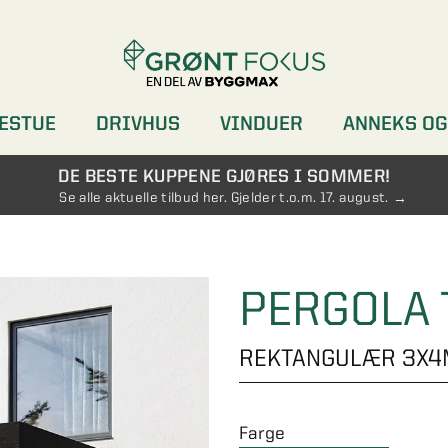
ESTUE
DRIVHUS
VINDUER
ANNEKS OG
DØRER
GARDEROBER
DE BESTE KUPPENE GJØRES I SOMMER!
Se alle aktuelle tilbud her. Gjelder t.o.m. 17. august.
PERGOLA 
REKTANGULÆR 3X
Farge