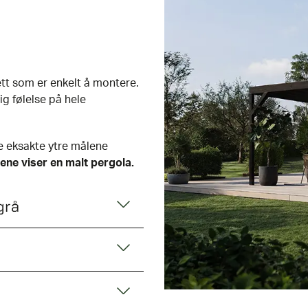
tt som er enkelt å montere.
g følelse på hele
e eksakte ytre målene
dene viser en malt pergola.
grå