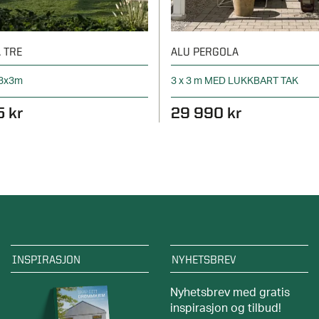
 TRE
ALU PERGOLA
 3x3m
3 x 3 m MED LUKKBART TAK
5 kr
29 990 kr
INSPIRASJON
NYHETSBREV
Nyhetsbrev med gratis
inspirasjon og tilbud!