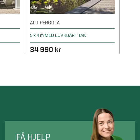
ALU PERGOLA
GLASSV
3 x 4 m MED LUKKBART TAK
Frisikt
34 990 kr
23 9
FÅ HJELP