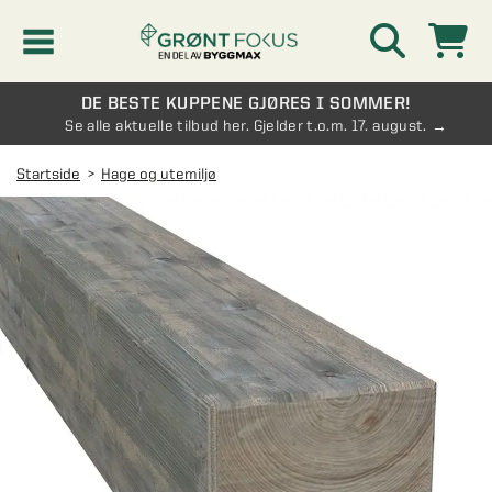
DE BESTE KUPPENE GJØRES I SOMMER!
Kampanjer
Se alle aktuelle tilbud her. Gjelder t.o.m. 17. august.
Startside
Hage og utemiljø
Nyheter
Kontakt oss
Vinterhage og hagestue
AVDELINGER
Oversikt - Kontakt oss
Drivhus
AVDELINGER
Vanlige spørsmål og svar
Oversikt - Vinterhage og hagestue
Vinduer
AVDELINGER
SE OGSÅ
Pakkeløsninger hagestue