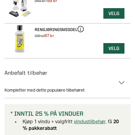
759 kr
949 kr
VELG
RENGJØRINGSMIDDEL
87 kr
109 kr
VELG
Anbefalt tilbehør
Kompletter med dette populære tilbehøret
* INNTIL 25 % PÅ VINDUER
Kjøp 1 vindu + valgfritt
vindustilbehør,
få
20
% pakkerabatt