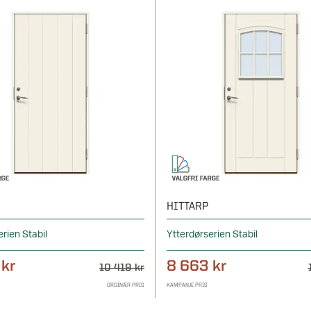
HITTARP
erien Stabil
Ytterdørserien Stabil
 kr
8 663 kr
10 419 kr
ORDINÆR PRIS
KAMPANJE PRIS