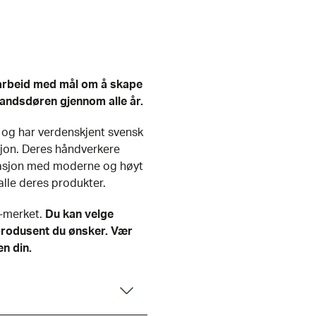
øarbeid med mål om å skape
sandsdøren gjennom alle år.
 og har verdenskjent svensk
jon. Deres håndverkere
nasjon med moderne og høyt
alle deres produkter.
E-merket.
Du kan velge
produsent du ønsker. Vær
en din.