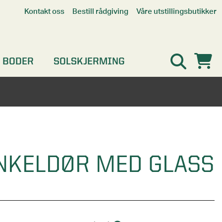
Våre utstillingsbutikker
Kontakt oss
Bestill rådgiving
Alle butikker
Interaktiv utstillingsbutikk
Kristiansand
 BODER
SOLSKJERMING
Oslo
Stavanger
ENKELDØR MED GLASS