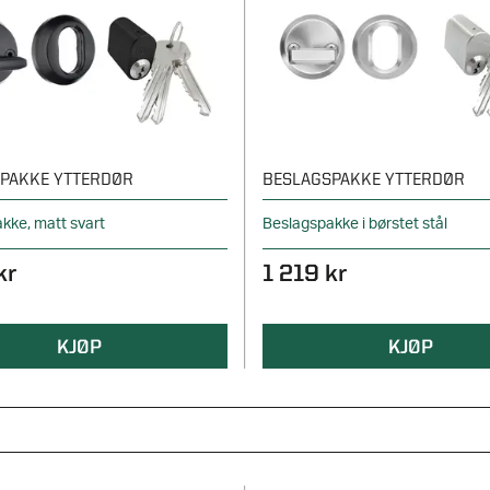
PAKKE YTTERDØR
BESLAGSPAKKE YTTERDØR
kke, matt svart
Beslagspakke i børstet stål
kr
1 219 kr
KJØP
KJØP