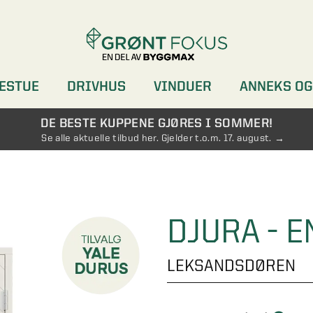
ESTUE
DRIVHUS
VINDUER
ANNEKS OG
DØRER
GARDEROBER
DE BESTE KUPPENE GJØRES I SOMMER!
Se alle aktuelle tilbud her. Gjelder t.o.m. 17. august.
DJURA - 
LEKSANDSDØREN