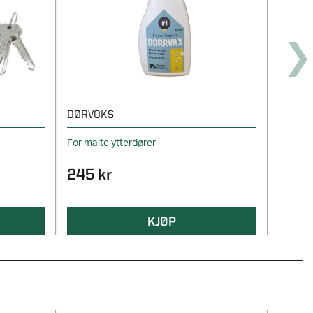
DØRVOKS
For malte ytterdører
245 kr
KJØP