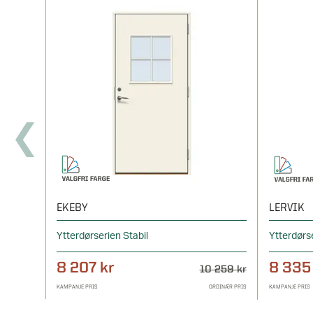
EKEBY
LERVIK
Ytterdørserien Stabil
Ytterdørs
8 207 kr
8 335
10 259 kr
KAMPANJE PRIS
ORDINÆR PRIS
KAMPANJE PRIS