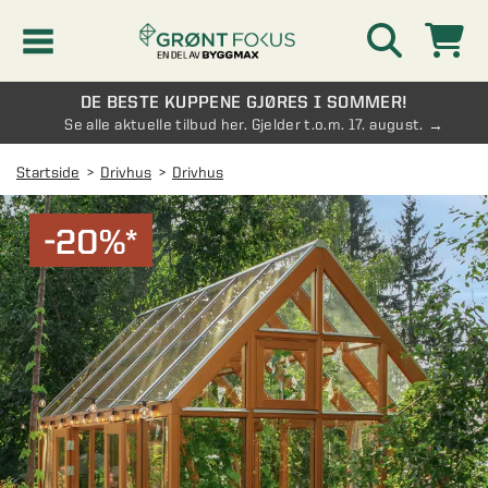
DE BESTE KUPPENE GJØRES I SOMMER!
Kampanjer
Se alle aktuelle tilbud her. Gjelder t.o.m. 17. august.
Startside
Drivhus
Drivhus
Nyheter
-20%*
Kontakt oss
Vinterhage og hagestue
AVDELINGER
Oversikt - Kontakt oss
Drivhus
AVDELINGER
Vanlige spørsmål og svar
Oversikt - Vinterhage og hagestue
Vinduer
AVDELINGER
SE OGSÅ
Pakkeløsninger hagestue