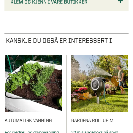
KLEM OG KJENN I VÅRE BUTIKKER
KANSKJE DU OGSÅ ER INTERESSERT I
AUTOMATISK VANNING
GARDENA ROLLUP M
For gjødsel- og dryppvanning
20 m slangeboks på spyd