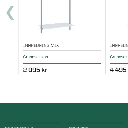
INNREDNING MIX
INNREDN
Grunnseksjon
Grunnseks
2 095 kr
4 495 