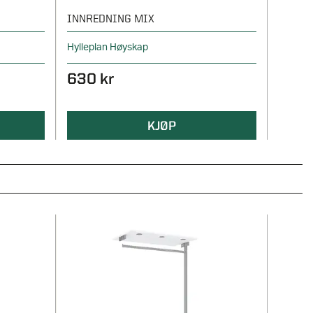
INNREDNING MIX
WIEN
Hylleplan Høyskap
Trådku
630 kr
539 
KJØP