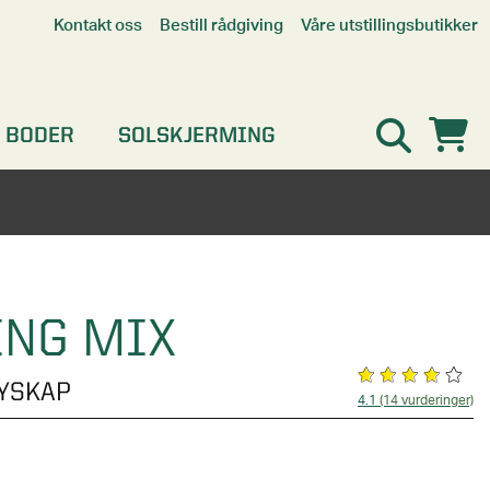
Våre utstillingsbutikker
Kontakt oss
Bestill rådgiving
Alle butikker
Interaktiv utstillingsbutikk
Kristiansand
 BODER
SOLSKJERMING
Oslo
Stavanger
ING MIX
YSKAP
4.1
(14 vurderinger)