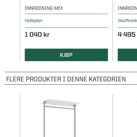
INNREDNING MIX
INNREDN
Hylleplan
Skuffese
1 040 kr
4 495 
KJØP
FLERE PRODUKTER I DENNE KATEGORIEN