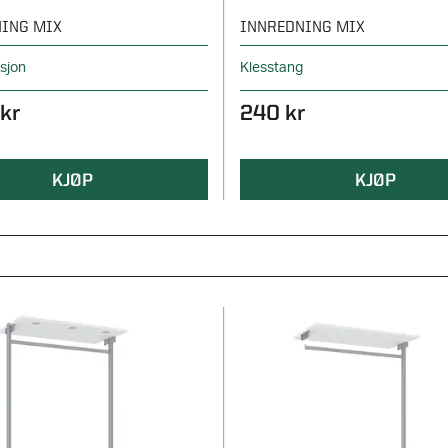
ING MIX
INNREDNING MIX
ksjon
Klesstang
kr
240 kr
KJØP
KJØP