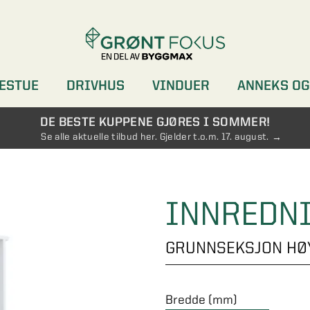
ESTUE
DRIVHUS
VINDUER
ANNEKS OG
DØRER
GARDEROBER
DE BESTE KUPPENE GJØRES I SOMMER!
Se alle aktuelle tilbud her. Gjelder t.o.m. 17. august.
INNREDN
GRUNNSEKSJON HØ
Bredde (mm)