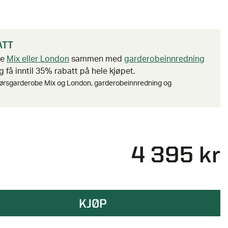
ATT
be
Mix eller London
sammen med
garderobeinnredning
 få inntil 35% rabatt på hele kjøpet.
ørsgarderobe Mix og London, garderobeinnredning og
4 395 kr
KJØP