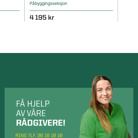
Påbyggingsseksjon
Grunns
4 195 kr
4 39
FÅ HJELP
AV VÅRE
RÅDGIVERE!
RING TLF. 38 18 18 18