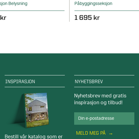
jon Belysning
Påbyggingsseksjon
kr
1 695 kr
INSPIRASJON
NYHETSBREV
Nyhetsbrev med gratis
inspirasjon og tilbud!
MELD MEG PÅ
Bestill vår katalog som er