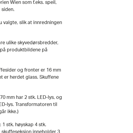
rien Wien som f.eks. speil,
 siden.
valgte, slik at innredningen
åre ulike skyvedørsbredder,
 på produktbildene på
fesider og fronter er 16 mm
t er herdet glass. Skuffene
70 mm har 2 stk. LED-lys, og
ED-lys. Transformatoren til
år ikke.)
1 stk. høyskap 4 stk.
k. skuffeseksjon inneholder 3