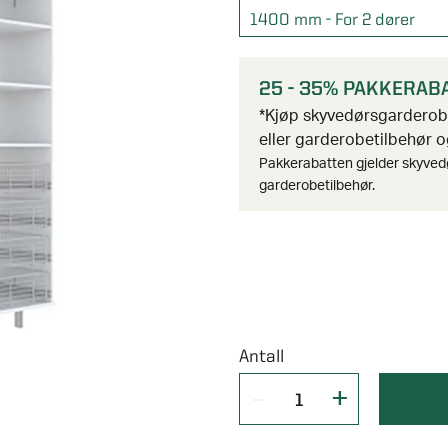
1400 mm - For 2 dører
25 - 35% PAKKERAB
*Kjøp skyvedørsgardero
eller garderobetilbehør og
Pakkerabatten gjelder skyved
garderobetilbehør.
Antall