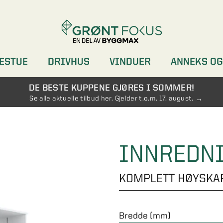
ESTUE
DRIVHUS
VINDUER
ANNEKS OG
DØRER
GARDEROBER
DE BESTE KUPPENE GJØRES I SOMMER!
Se alle aktuelle tilbud her. Gjelder t.o.m. 17. august.
INNREDN
KOMPLETT HØYSKA
Bredde (mm)