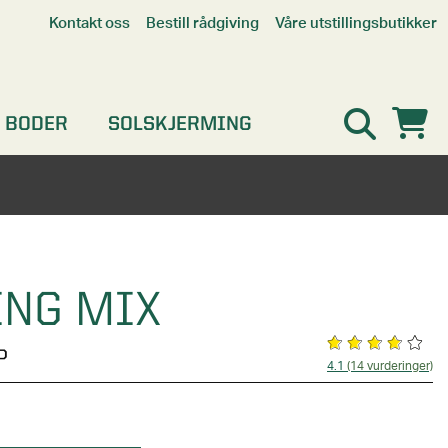
Våre utstillingsbutikker
Kontakt oss
Bestill rådgiving
Alle butikker
Interaktiv utstillingsbutikk
Kristiansand
 BODER
SOLSKJERMING
Oslo
Stavanger
ING MIX
P
4.1
(14 vurderinger)