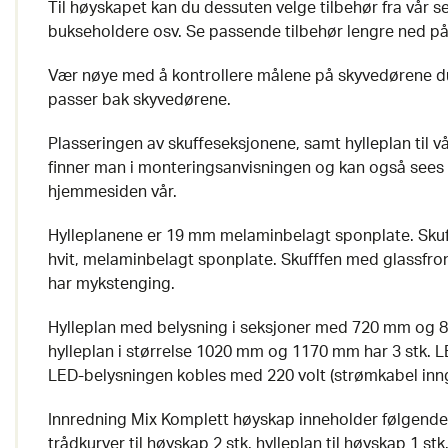
Til høyskapet kan du dessuten velge tilbehør fra vår se
bukseholdere osv. Se passende tilbehør lengre ned på
Vær nøye med å kontrollere målene på skyvedørene du 
passer bak skyvedørene.
Plasseringen av skuffeseksjonene, samt hylleplan til v
finner man i monteringsanvisningen og kan også sees
hjemmesiden vår.
Hylleplanene er 19 mm melaminbelagt sponplate. Skuf
hvit, melaminbelagt sponplate. Skufffen med glassfron
har mykstenging.
Hylleplan med belysning i seksjoner med 720 mm og 8
hylleplan i størrelse 1020 mm og 1170 mm har 3 stk. L
LED-belysningen kobles med 220 volt (strømkabel inng
Innredning Mix Komplett høyskap inneholder følgende: 
trådkurver til høyskap 2 stk. hylleplan til høyskap 1 st