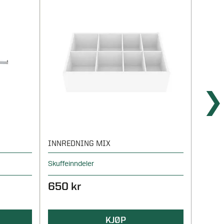
INNREDNING MIX
INNRE
Skuffeinndeler
Skuffe
650 kr
130 
KJØP