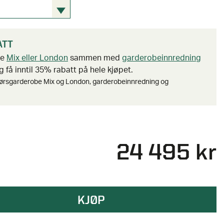
ATT
be
Mix eller London
sammen med
garderobeinnredning
 få inntil 35% rabatt på hele kjøpet.
ørsgarderobe Mix og London, garderobeinnredning og
24 495 kr
KJØP