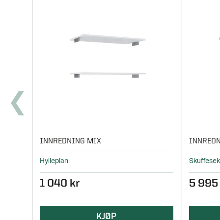
INNREDNING MIX
INNREDN
Hylleplan
Skuffese
1 040 kr
5 995
KJØP