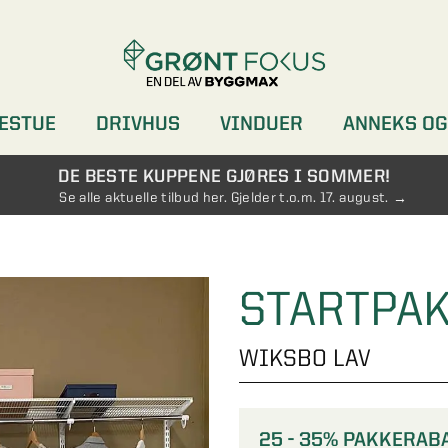
ESTUE
DRIVHUS
VINDUER
ANNEKS OG
DØRER
GARDEROBER
DE BESTE KUPPENE GJØRES I SOMMER!
Se alle aktuelle tilbud her. Gjelder t.o.m. 17. august.
STARTPAK
WIKSBO LAV
25 - 35% PAKKERAB