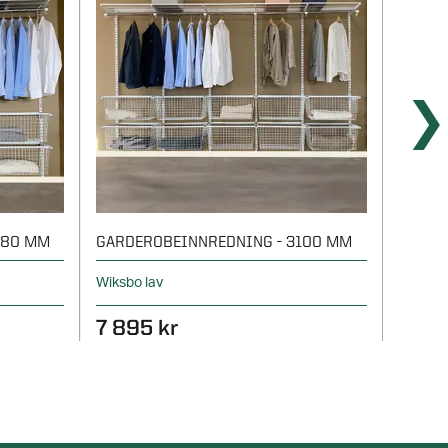
480 MM
GARDEROBEINNREDNING - 3100 MM
START
Wiksbo lav
Wiksbo 
7 895 kr
995 