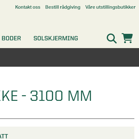
Våre utstillingsbutikker
Kontakt oss
Bestill rådgiving
Alle butikker
Interaktiv utstillingsbutikk
Kristiansand
 BODER
SOLSKJERMING
Oslo
Stavanger
KE - 3100 MM
ATT