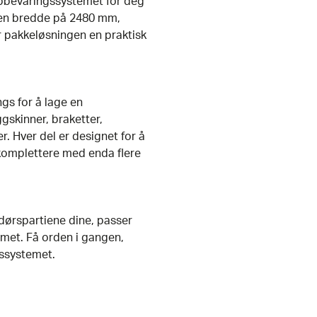
ppbevaringssystemet for deg
en bredde på 2480 mm,
 pakkeløsningen en praktisk
s for å lage en
skinner, braketter,
. Hver del er designet for å
komplettere med enda flere
dørspartiene dine, passer
mmet. Få orden i gangen,
gssystemet.