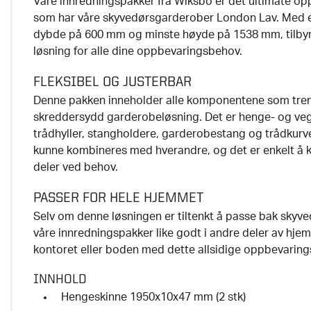
Våre innredningspakker fra Wiksbo er det ultimate o
som har våre skyvedørsgarderober London Lav. Med 
dybde på 600 mm og minste høyde på 1538 mm, tilbyr
løsning for alle dine oppbevaringsbehov.
FLEKSIBEL OG JUSTERBAR
Denne pakken inneholder alle komponentene som treng
skreddersydd garderobeløsning. Det er henge- og vegg
trådhyller, stangholdere, garderobestang og trådkurver
kunne kombineres med hverandre, og det er enkelt å 
deler ved behov.
PASSER FOR HELE HJEMMET
Selv om denne løsningen er tiltenkt å passe bak skyve
våre innredningspakker like godt i andre deler av hje
kontoret eller boden med dette allsidige oppbevarin
INNHOLD
Hengeskinne 1950x10x47 mm (2 stk)