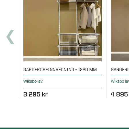
GARDEROBEINNREDNING - 1220 MM
GARDERO
Wiksbo lav
Wiksbo la
3 295 kr
4 895