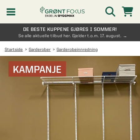
DE BESTE KUPPENE GJØRES I SOMMER!
Kampanjer
Se alle aktuelle tilbud her. Gjelder t.o.m. 17. august.
Startside
Garderober
Garderobeinnredning
Nyheter
KAMPANJE
Kontakt oss
Vinterhage og hagestue
AVDELINGER
Oversikt - Kontakt oss
Drivhus
AVDELINGER
Vanlige spørsmål og svar
Oversikt - Vinterhage og hagestue
Vinduer
AVDELINGER
SE OGSÅ
Pakkeløsninger hagestue