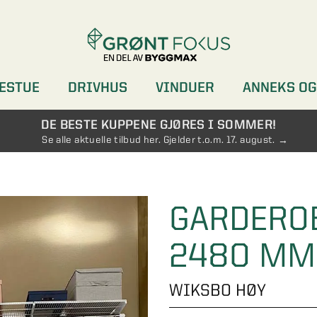
ESTUE
DRIVHUS
VINDUER
ANNEKS OG
DØRER
GARDEROBER
DE BESTE KUPPENE GJØRES I SOMMER!
Se alle aktuelle tilbud her. Gjelder t.o.m. 17. august.
GARDERO
2480 MM
WIKSBO HØY