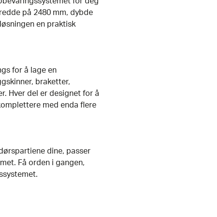
ppbevaringssystemet for deg
bredde på 2480 mm, dybde
øsningen en praktisk
s for å lage en
skinner, braketter,
. Hver del er designet for å
komplettere med enda flere
dørspartiene dine, passer
mmet. Få orden i gangen,
gssystemet.