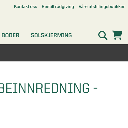
Våre utstillingsbutikker
Kontakt oss
Bestill rådgiving
Alle butikker
Interaktiv utstillingsbutikk
Kristiansand
 BODER
SOLSKJERMING
Oslo
Stavanger
BEINNREDNING -