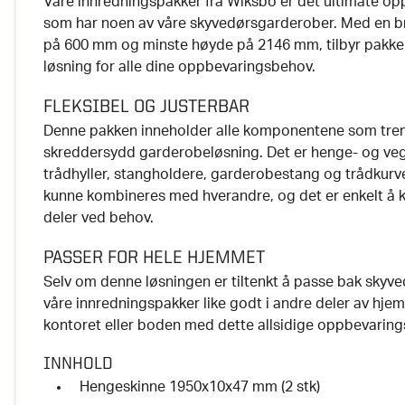
Våre innredningspakker fra Wiksbo er det ultimate o
som har noen av våre skyvedørsgarderober. Med en 
på 600 mm og minste høyde på 2146 mm, tilbyr pakkel
løsning for alle dine oppbevaringsbehov.
FLEKSIBEL OG JUSTERBAR
Denne pakken inneholder alle komponentene som treng
skreddersydd garderobeløsning. Det er henge- og vegg
trådhyller, stangholdere, garderobestang og trådkurver
kunne kombineres med hverandre, og det er enkelt å 
deler ved behov.
PASSER FOR HELE HJEMMET
Selv om denne løsningen er tiltenkt å passe bak skyve
våre innredningspakker like godt i andre deler av hje
kontoret eller boden med dette allsidige oppbevarin
INNHOLD
Hengeskinne 1950x10x47 mm (2 stk)