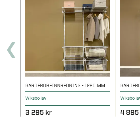
GARDEROBEINNREDNING - 1220 MM
GARDERO
Wiksbo lav
Wiksbo la
3 295 kr
4 895