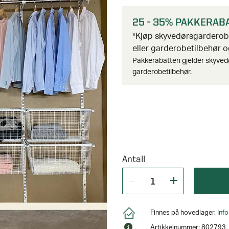
25 - 35% PAKKERAB
*Kjøp skyvedørsgardero
eller garderobetilbehør og
Pakkerabatten gjelder skyved
garderobetilbehør.
Antall
Finnes på hovedlager.
Inf
Artikkelnummer: 802793