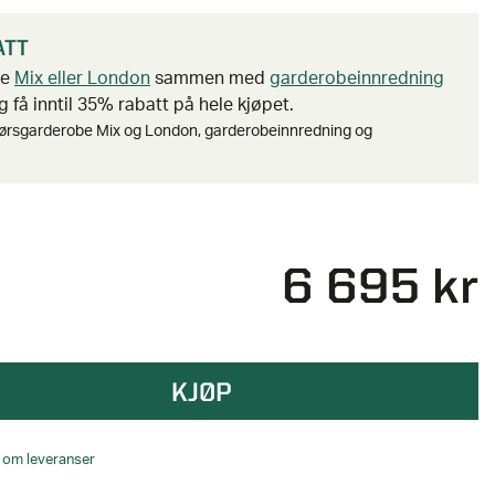
ATT
be
Mix eller London
sammen med
garderobeinnredning
 få inntil 35% rabatt på hele kjøpet.
ørsgarderobe Mix og London, garderobeinnredning og
6 695 kr
KJØP
o om leveranser