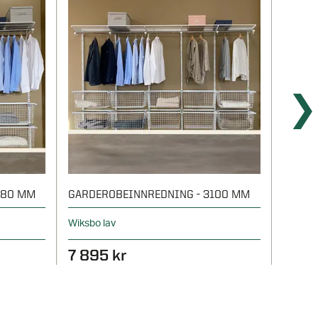
480 MM
GARDEROBEINNREDNING - 3100 MM
START
Wiksbo lav
Wiksbo 
7 895 kr
995 