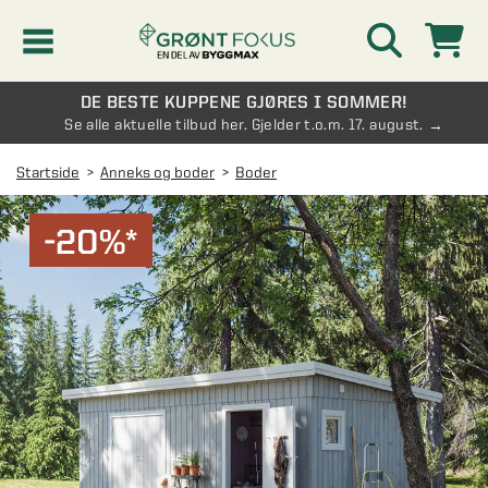
DE BESTE KUPPENE GJØRES I SOMMER!
Kampanjer
Se alle aktuelle tilbud her. Gjelder t.o.m. 17. august.
Startside
Anneks og boder
Boder
Nyheter
-20%*
Kontakt oss
Vinterhage og hagestue
AVDELINGER
Oversikt - Kontakt oss
Drivhus
AVDELINGER
Vanlige spørsmål og svar
Oversikt - Vinterhage og hagestue
Vinduer
AVDELINGER
SE OGSÅ
Pakkeløsninger hagestue