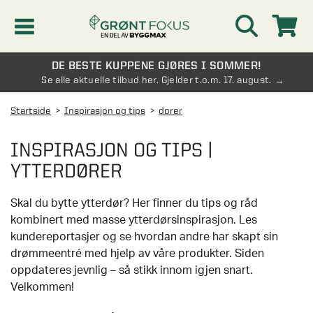
DE BESTE KUPPENE GJØRES I SOMMER!
Kampanjer
Se alle aktuelle tilbud her. Gjelder t.o.m. 17. august.
Startside
Inspirasjon og tips
dorer
Nyheter
INSPIRASJON OG TIPS |
Kontakt oss
YTTERDØRER
Vinterhage og hagestue
Skal du bytte ytterdør? Her finner du tips og råd
AVDELINGER
kombinert med masse ytterdørsinspirasjon. Les
kundereportasjer og se hvordan andre har skapt sin
Oversikt - Kontakt oss
Drivhus
AVDELINGER
drømmeentré med hjelp av våre produkter. Siden
Vanlige spørsmål og svar
oppdateres jevnlig – så stikk innom igjen snart.
Oversikt - Vinterhage og hagestue
Vinduer
Velkommen!
AVDELINGER
SE OGSÅ
Pakkeløsninger hagestue