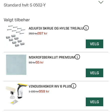
Standard hvit S 0502-Y
ADJUFIX SKRUE OG HYLSE TRE/ALU
287 kr
359 kr
VELG
MIKROFIBERKLUT PREMIUM
55 kr
69 kr
VELG
VINDUSVASKER WV 6 PLUS
959 kr
1 199 kr
VELG