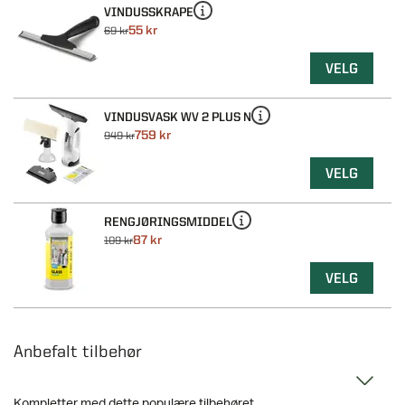
VINDUSSKRAPE
55 kr
69 kr
VELG
VINDUSVASK WV 2 PLUS N
759 kr
949 kr
VELG
RENGJØRINGSMIDDEL
87 kr
109 kr
VELG
Anbefalt tilbehør
Kompletter med dette populære tilbehøret