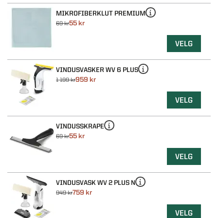
MIKROFIBERKLUT PREMIUM
55 kr
69 kr
VELG
VINDUSVASKER WV 6 PLUS
959 kr
1 199 kr
VELG
VINDUSSKRAPE
55 kr
69 kr
VELG
VINDUSVASK WV 2 PLUS N
759 kr
949 kr
VELG