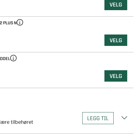
VELG
2 PLUS N
VELG
DDEL
VELG
ære tilbehøret