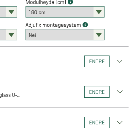
Modulhøyde (cm)
Adjufix montagesystem
Standard 3-glass sikkerhetsglass U-verdi 0,81