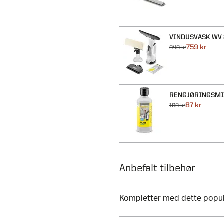
VINDUSVASK WV 
759 kr
949 kr
RENGJØRINGSMI
87 kr
109 kr
Anbefalt tilbehør
Kompletter med dette popul