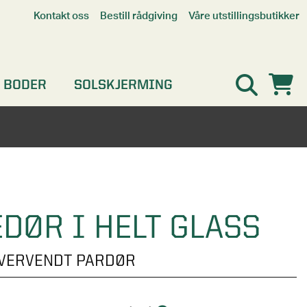
Våre utstillingsbutikker
Kontakt oss
Bestill rådgiving
Alle butikker
Interaktiv utstillingsbutikk
Kristiansand
 BODER
SOLSKJERMING
Oslo
Stavanger
DØR I HELT GLASS
OVERVENDT PARDØR