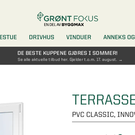
ESTUE
DRIVHUS
VINDUER
ANNEKS OG
DØRER
GARDEROBER
DE BESTE KUPPENE GJØRES I SOMMER!
Se alle aktuelle tilbud her. Gjelder t.o.m. 17. august.
TERRASSE
PVC CLASSIC, INN