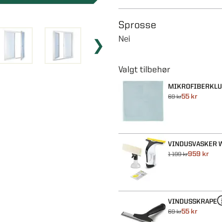
Sprosse
Nei
MIKROFIBERKLU
55 kr
69 kr
VINDUSVASKER W
959 kr
1 199 kr
VINDUSSKRAPE
55 kr
69 kr