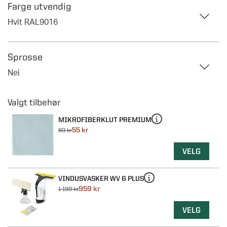
Farge utvendig
Hvit RAL9016
Sprosse
Nei
MIKROFIBERKLUT PREMIUM
55 kr
69 kr
VELG
VINDUSVASKER WV 6 PLUS
959 kr
1 199 kr
VELG