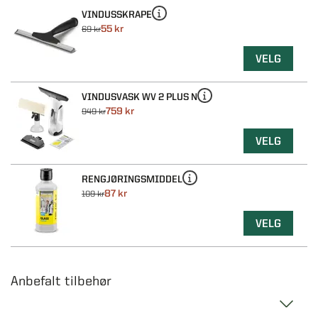
VINDUSSKRAPE
55 kr
69 kr
VELG
VINDUSVASK WV 2 PLUS N
759 kr
949 kr
VELG
RENGJØRINGSMIDDEL
87 kr
109 kr
VELG
Anbefalt tilbehør