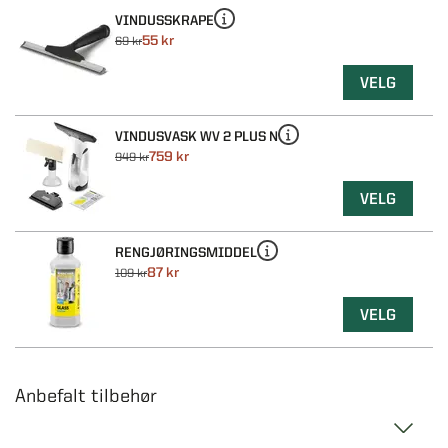
VINDUSSKRAPE
55 kr
69 kr
VELG
VINDUSVASK WV 2 PLUS N
759 kr
949 kr
VELG
RENGJØRINGSMIDDEL
87 kr
109 kr
VELG
Anbefalt tilbehør