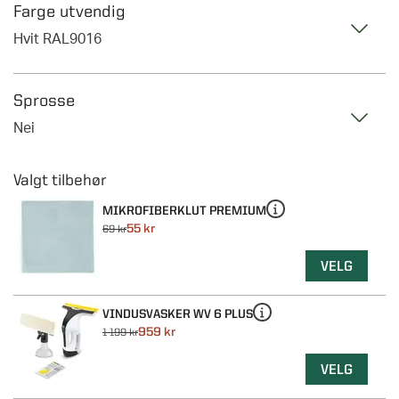
Farge utvendig
Hvit RAL9016
Sprosse
Nei
MIKROFIBERKLUT PREMIUM
55 kr
69 kr
VELG
VINDUSVASKER WV 6 PLUS
959 kr
1 199 kr
VELG