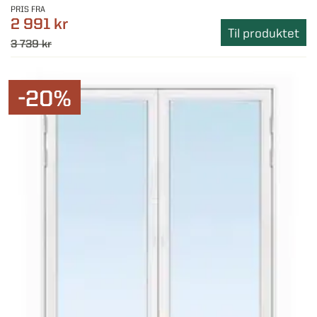
PRIS FRA
2 991 kr
Til produktet
3 739 kr
-20%