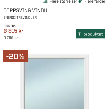
Flere størrelser
Flere farger
TOPPSVING VINDU
ENERGI TREVINDUER
PRIS FRA
3 815 kr
Til produktet
4 769 kr
-20%