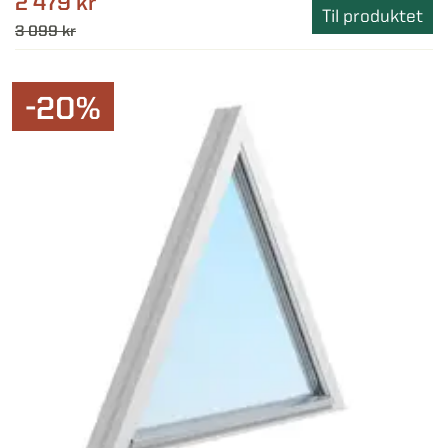
2 479 kr
Til produktet
3 099 kr
-20%