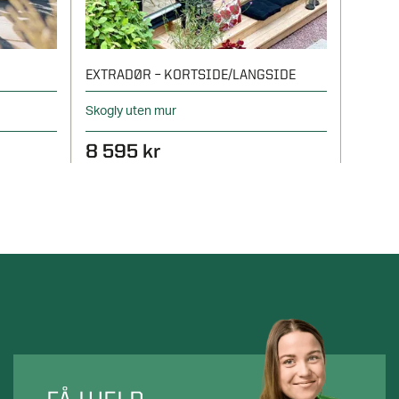
EXTRADØR – KORTSIDE/LANGSIDE
LINNE
Skogly uten mur
Ekstra d
8 595 kr
6 39