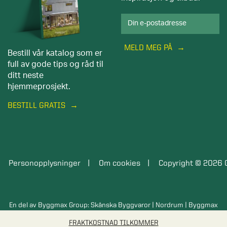
MELD MEG PÅ
Bestill vår katalog som er
full av gode tips og råd til
ditt neste
hjemmeprosjekt.
BESTILL GRATIS
Personopplysninger
Om cookies
Copyright © 2026 
En del av Byggmax Group:
Skånska Byggvaror
|
Nordrum
|
Byggmax
FRAKTKOSTNAD TILKOMMER