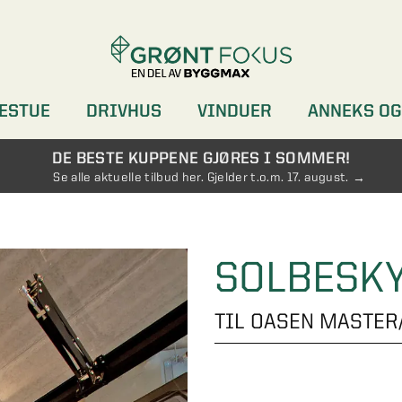
ESTUE
DRIVHUS
VINDUER
ANNEKS OG
DØRER
GARDEROBER
DE BESTE KUPPENE GJØRES I SOMMER!
Se alle aktuelle tilbud her. Gjelder t.o.m. 17. august.
SOLBESK
TIL OASEN MASTER