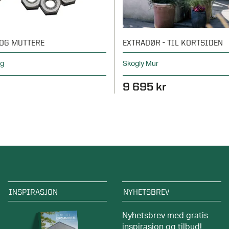
OG MUTTERE
EXTRADØR - TIL KORTSIDEN
ng
Skogly Mur
9 695 kr
INSPIRASJON
NYHETSBREV
Nyhetsbrev med gratis
inspirasjon og tilbud!