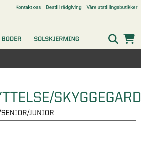
Våre utstillingsbutikker
Kontakt oss
Bestill rådgiving
Alle butikker
Interaktiv utstillingsbutikk
Kristiansand
 BODER
SOLSKJERMING
Oslo
Stavanger
YTTELSE/SKYGGEGARD
/SENIOR/JUNIOR