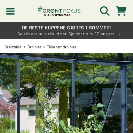
DE BESTE KUPPENE GJØRES I SOMMER!
Kampanjer
Se alle aktuelle tilbud her. Gjelder t.o.m. 17. august.
Startside
Drivhus
Tilbehør drivhus
Nyheter
Kontakt oss
Vinterhage og hagestue
AVDELINGER
Oversikt - Kontakt oss
Drivhus
AVDELINGER
Vanlige spørsmål og svar
Oversikt - Vinterhage og hagestue
Vinduer
AVDELINGER
SE OGSÅ
Pakkeløsninger hagestue