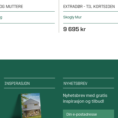
OG MUTTERE
EXTRADØR - TIL KORTSIDEN
ng
Skogly Mur
9 695 kr
INSPIRASJON
NYHETSBREV
Nyhetsbrev med gratis
inspirasjon og tilbud!