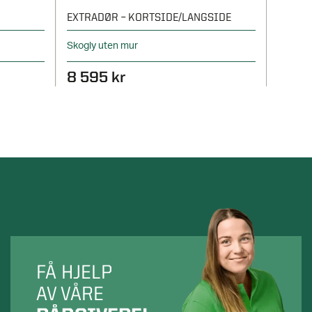
EXTRADØR – KORTSIDE/LANGSIDE
LINNE
Skogly uten mur
Ekstra d
8 595 kr
6 39
FÅ HJELP
AV VÅRE