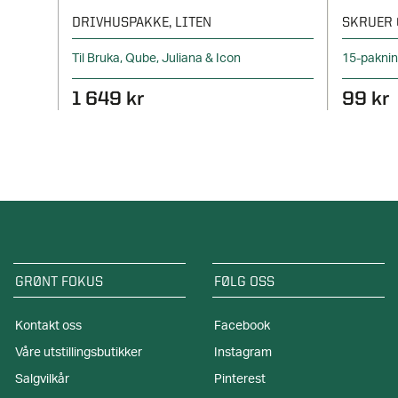
DRIVHUSPAKKE, LITEN
SKRUER 
Til Bruka, Qube, Juliana & Icon
15-pakni
1 649 kr
99 kr
GRØNT FOKUS
FØLG OSS
Kontakt oss
Facebook
Våre utstillingsbutikker
Instagram
Salgvilkår
Pinterest