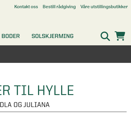
Våre utstillingsbutikker
Kontakt oss
Bestill rådgiving
Alle butikker
Interaktiv utstillingsbutikk
Kristiansand
 BODER
SOLSKJERMING
Oslo
Stavanger
R TIL HYLLE
ODLA OG JULIANA