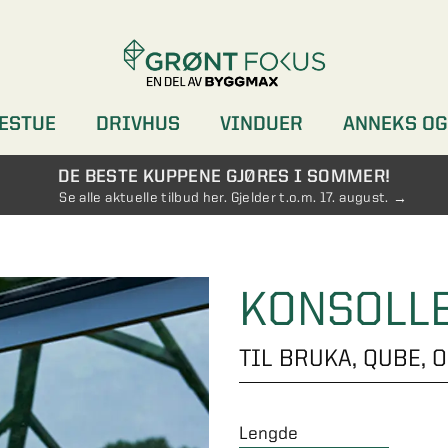
ESTUE
DRIVHUS
VINDUER
ANNEKS OG
DØRER
GARDEROBER
DE BESTE KUPPENE GJØRES I SOMMER!
Se alle aktuelle tilbud her. Gjelder t.o.m. 17. august.
KONSOLLE
TIL BRUKA, QUBE, 
Lengde