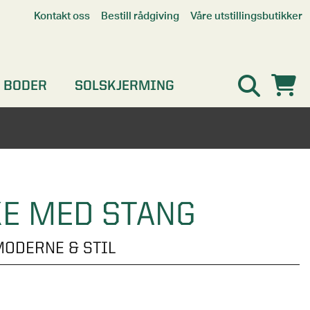
Våre utstillingsbutikker
Kontakt oss
Bestill rådgiving
Alle butikker
Interaktiv utstillingsbutikk
Kristiansand
 BODER
SOLSKJERMING
Oslo
Stavanger
E MED STANG
MODERNE & STIL