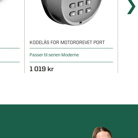
KODELÅS FOR MOTORDREVET PORT
FJERN
Passer til serien Moderne
Lindab
1 019 kr
1 16