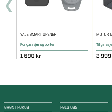
YALE SMART OPENER
MOTOR M
For garasjer og porter
Til garas
1 690 kr
2 999
GRØNT FOKUS
FØLG OSS