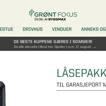
ESTUE
DRIVHUS
VINDUER
ANNEKS OG
DØRER
GARDEROBER
DE BESTE KUPPENE GJØRES I SOMMER!
Se alle aktuelle tilbud her. Gjelder t.o.m. 17. august.
LÅSEPAKK
TIL GARASJEPORT 