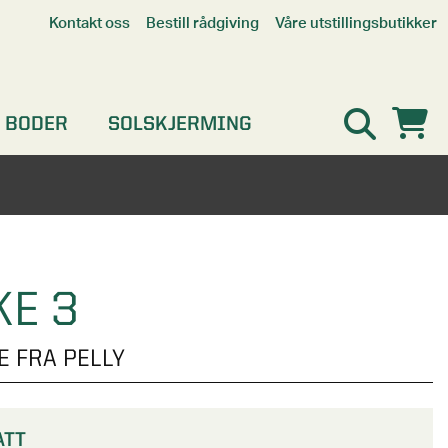
Våre utstillingsbutikker
Kontakt oss
Bestill rådgiving
Alle butikker
Interaktiv utstillingsbutikk
Kristiansand
 BODER
SOLSKJERMING
Oslo
Stavanger
KE 3
 FRA PELLY
ATT