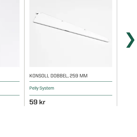
KONSOLL DOBBEL, 259 MM
KONSO
Pelly System
Pelly S
59 kr
89 k