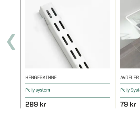
HENGESKINNE
AVDELER
Pelly system
Pelly Sys
299 kr
79 kr