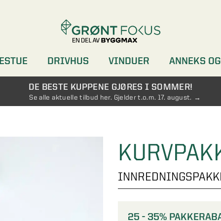
ESTUE
DRIVHUS
VINDUER
ANNEKS OG
DØRER
GARDEROBER
DE BESTE KUPPENE GJØRES I SOMMER!
Se alle aktuelle tilbud her. Gjelder t.o.m. 17. august.
KURVPAK
INNREDNINGSPAKKE
25 - 35% PAKKERAB